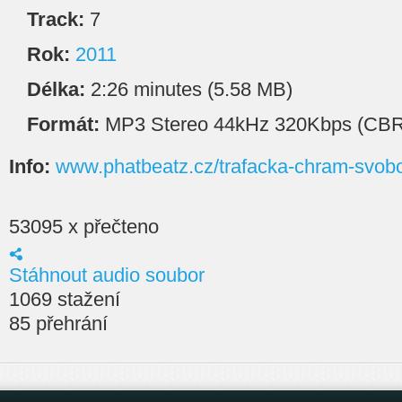
Track:
7
Rok:
2011
Délka:
2:26 minutes (5.58 MB)
Formát:
MP3 Stereo 44kHz 320Kbps (CBR
Info:
www.phatbeatz.cz/trafacka-chram-svob
53095 x přečteno
Stáhnout audio soubor
1069 stažení
85 přehrání