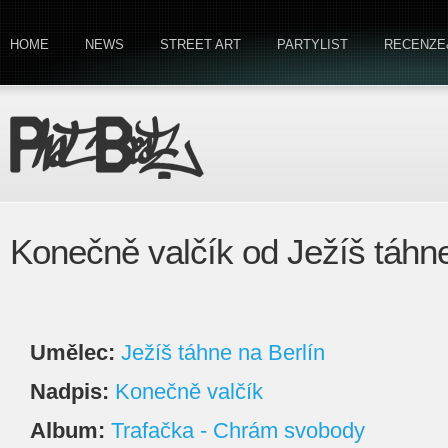
HOME
NEWS
STREET ART
PARTYLIST
RECENZE
Konečně valčík od Ježíš táhne
Umělec:
Ježíš táhne na Berlín
Nadpis:
Konečně valčík
Album:
Trafačka - Chrám svobody