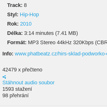
Track:
8
Styl:
Hip-Hop
Rok:
2010
Délka:
3:14 minutes (7.41 MB)
Formát:
MP3 Stereo 44kHz 320Kbps (CBR
Info:
www.phatbeatz.cz/hirs-sklad-podworko-
42479 x přečteno
Stáhnout audio soubor
1593 stažení
98 přehrání