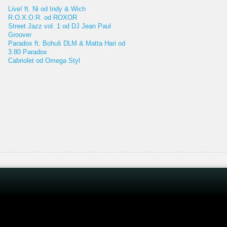
Live! ft. Ni od Indy & Wich
R.O.X.O.R. od ROXOR
Street Jazz vol. 1 od DJ Jean Paul
Groover
Paradox ft. Bohuš DLM & Matta Hari od
3.80 Paradox
Cabriolet od Omega Styl