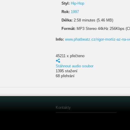
Styl:
Hip-Hop
Rok:
1997
Délka:
2:58 minutes (5.46 MB)
Formát:
MP3 Stereo 44kHz 256Kbps (C
Info:
www.phatbeatz.cz/rigor-mortiz-az-na-v
45211 x přečteno
Stáhnout audio soubor
1395 stažení
68 přehrání
Kontakty