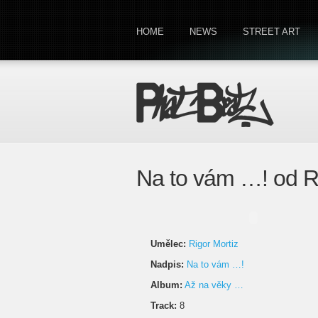
HOME
NEWS
STREET ART
Na to vám …! od Ri
Umělec:
Rigor Mortiz
Nadpis:
Na to vám …!
Album:
Až na věky …
Track:
8