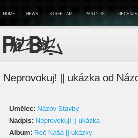
HOME
NEWS
STREET ART
PARTYLIST
RECENZE
Neprovokuj! || ukázka od Náz
Umělec:
Názov Stavby
Nadpis:
Neprovokuj! || ukázka
Album:
Reč Naša || ukázky