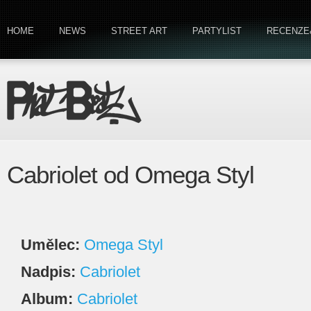
HOME
NEWS
STREET ART
PARTYLIST
RECENZE
Cabriolet od Omega Styl
Umělec:
Omega Styl
Nadpis:
Cabriolet
Album:
Cabriolet