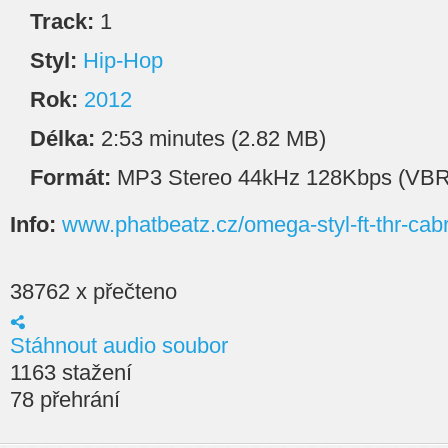
Track:
1
Styl:
Hip-Hop
Rok:
2012
Délka:
2:53 minutes (2.82 MB)
Formát:
MP3 Stereo 44kHz 128Kbps (VBR
Info:
www.phatbeatz.cz/omega-styl-ft-thr-cabr
38762 x přečteno
Stáhnout audio soubor
1163 stažení
78 přehrání