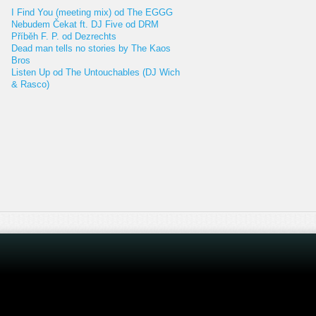
I Find You (meeting mix) od The EGGG
Nebudem Čekat ft. DJ Five od DRM
Příběh F. P. od Dezrechts
Dead man tells no stories by The Kaos
Bros
Listen Up od The Untouchables (DJ Wich
& Rasco)