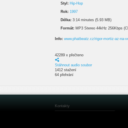
Styl:
Hip-Hop
Rok:
1997
Délka:
3:14 minutes (5.93 MB)
Formát:
MP3 Stereo 44kHz 256Kbps (C
Info:
www.phatbeatz.cz/rigor-mortiz-az-na-v
42289 x přečteno
Stáhnout audio soubor
1412 stažení
64 přehrání
Kontakty