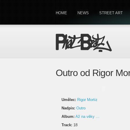
HOME
NEWS
STREET ART
Outro od Rigor Mor
Umělec:
Rigor Mortiz
Nadpis:
Outro
Album:
Až na věky …
Track:
18