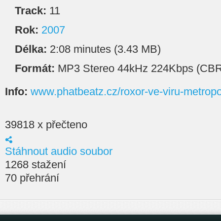
Track:
11
Rok:
2007
Délka:
2:08 minutes (3.43 MB)
Formát:
MP3 Stereo 44kHz 224Kbps (CBR
Info:
www.phatbeatz.cz/roxor-ve-viru-metropo
39818 x přečteno
Stáhnout audio soubor
1268 stažení
70 přehrání