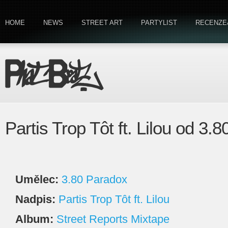
HOME
NEWS
STREET ART
PARTYLIST
RECENZE
Partis Trop Tôt ft. Lilou od 3.
Umělec:
3.80 Paradox
Nadpis:
Partis Trop Tôt ft. Lilou
Album:
Street Reports Mixtape