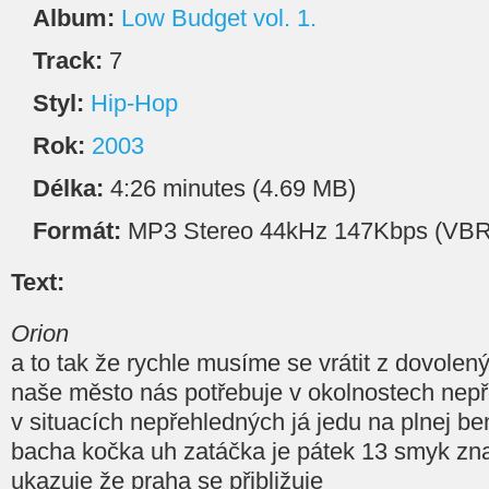
Album:
Low Budget vol. 1.
Track:
7
Styl:
Hip-Hop
Rok:
2003
Délka:
4:26 minutes (4.69 MB)
Formát:
MP3 Stereo 44kHz 147Kbps (VBR
Text:
Orion
a to tak že rychle musíme se vrátit z dovolen
naše město nás potřebuje v okolnostech nep
v situacích nepřehledných já jedu na plnej be
bacha kočka uh zatáčka je pátek 13 smyk zn
ukazuje že praha se přibližuje