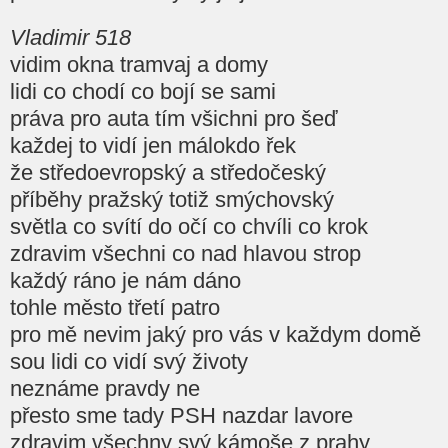
Vladimir 518
vidim okna tramvaj a domy
lidi co chodí co bojí se sami
práva pro auta tím všichni pro šeď
každej to vidí jen málokdo řek
že středoevropský a středočeský
příběhy pražský totiž smýchovský
světla co svítí do očí co chvíli co krok
zdravim všechni co nad hlavou strop
každý ráno je nám dáno
tohle město třetí patro
pro mě nevim jaký pro vás v každym domě
sou lidi co vidí svý životy
neznáme pravdy ne
přesto sme tady PSH nazdar lavore
zdravim všechny svý kámoše z prahy