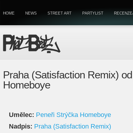
HOME
NEWS
STREET ART
PARTYLIST
RECENZE
Praha (Satisfaction Remix) od
Homeboye
Umělec:
Peneři Strýčka Homeboye
Nadpis:
Praha (Satisfaction Remix)