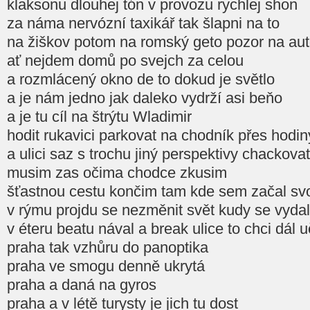
klaksonu dlouhej tón v provozu rychlej shon
za náma nervózní taxikář tak šlapni na to
na žiškov potom na romský geto pozor na au
ať nejdem domů po svejch za celou
a rozmlácený okno de to dokud je světlo
a je nám jedno jak daleko vydrží asi beňo
a je tu cíl na štrýtu Wladimir
hodit rukavici parkovat na chodník přes hodin
a ulici saz s trochu jiný perspektivy chackovat
musim zas očima chodce zkusim
šťastnou cestu končim tam kde sem začal svo
v rýmu projdu se nezměnit svět kudy se vyda
v éteru beatu nával a break ulice to chci dál u
praha tak vzhůru do panoptika
praha ve smogu denně ukrytá
praha a daná na gyros
praha a v létě turysty je jich tu dost