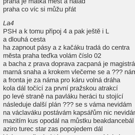
praha je matka měst a nálad
praha co víc si můžu přát
La4
PSH a k tomu připoj 4 a pak ještě i L
a dlouhá cesta
ha zapnout pásy a z kačáku tradá do centra
města praha teďka volám číslo 02
a bacha z prava doprava zacpaná je magistrá
marná snaha a krokem vlečeme se a ??? ná
a fronta je za náma pro káru volná dráha
kola dál točící za první pražskou atrakcí
po levé straně na pavláku heráci tu stojící
následuje další plán ??? se s váma nevidám
na václaváku postávám kapsářům nic nevid
mazitím kus opodál na můstku beakdancebál
aziro turec star zas popojedem dál