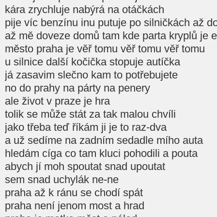
kára zrychluje nabýrá na otáčkách
pije víc benzínu inu putuje po silničkách až d
až mě doveze domů tam kde parta kryplů je 
město praha je věř tomu věř tomu věř tomu
u silnice další kočička stopuje autíčka
já zasavim slečno kam to potřebujete
no do prahy na párty na penery
ale život v praze je hra
tolik se může stát za tak malou chvíli
jako třeba teď říkám ji je to raz-dva
a už sedíme na zadním sedadle mího auta
hledám cíga co tam kluci pohodili a pouta
abych jí moh spoutat snad upoutat
sem snad uchylák ne-ne
praha až k ránu se chodí spát
praha není jenom most a hrad