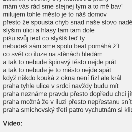
mám vás rád sme stejnej tým a to mě baví
milujem tohle město je to náš domov
přesto že spousta chyb snad naše slovo nadě
slyšim ulici a hlasy tam tam dole
píšu svůj text co slyšíš teď ty
nebudeš sám sme spolu beat pomáhá žít
co svět co iluze na stěnách hledám
a tak to nebude špinavý těsto nejde prát
a tak to nebude je to město nejde spát
když někdo kouká z okna není fízl ale král
praha tyhle ulice v srdci navždy budu mít
praha neznáme pravdu přesto dopředu chci jí
praha možná že v iluzi přesto nepřestanu snít
praha smíchovský třetí patro vychutnám si kli
Video: