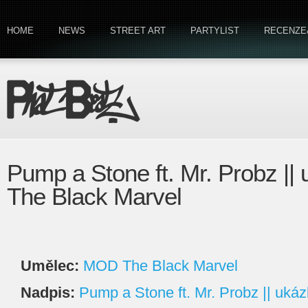
HOME
NEWS
STREET ART
PARTYLIST
RECENZE
Pump a Stone ft. Mr. Probz |
The Black Marvel
Umělec:
MOD The Black Marvel
Nadpis:
Pump a Stone ft. Mr. Probz || uká