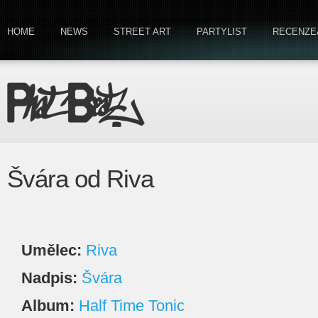
HOME
NEWS
STREET ART
PARTYLIST
RECENZE
Švára od Riva
Umělec:
Riva
Nadpis:
Švára
Album:
Half Time Tonic