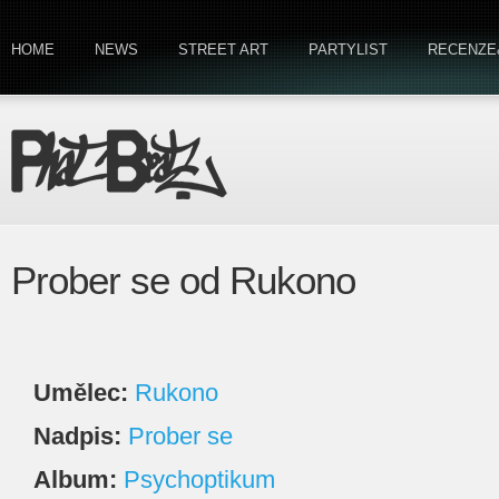
HOME
NEWS
STREET ART
PARTYLIST
RECENZE
Prober se od Rukono
Umělec:
Rukono
Nadpis:
Prober se
Album:
Psychoptikum