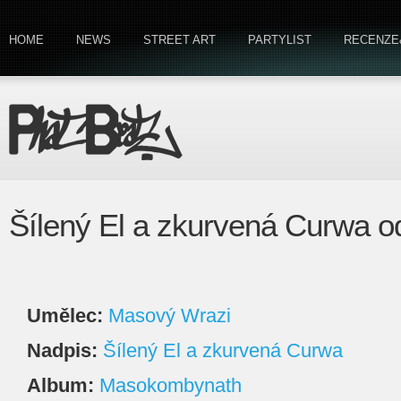
HOME
NEWS
STREET ART
PARTYLIST
RECENZE
Šílený El a zkurvená Curwa 
Umělec:
Masový Wrazi
Nadpis:
Šílený El a zkurvená Curwa
Album:
Masokombynath