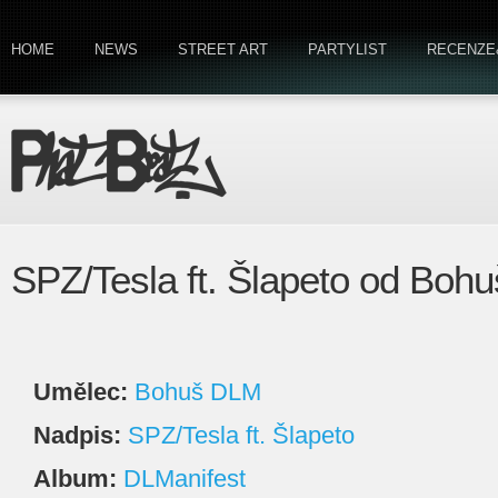
HOME
NEWS
STREET ART
PARTYLIST
RECENZE
SPZ/Tesla ft. Šlapeto od Boh
Umělec:
Bohuš DLM
Nadpis:
SPZ/Tesla ft. Šlapeto
Album:
DLManifest