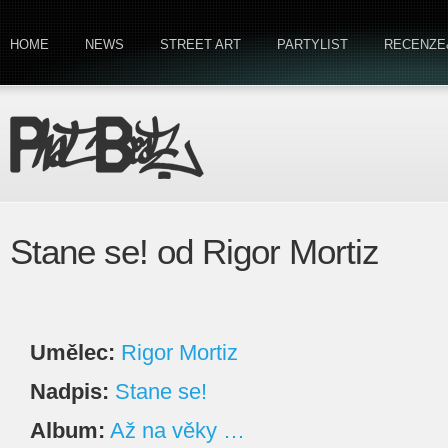
HOME
NEWS
STREET ART
PARTYLIST
RECENZE
Stane se! od Rigor Mortiz
Umělec:
Rigor Mortiz
Nadpis:
Stane se!
Album:
Až na věky …