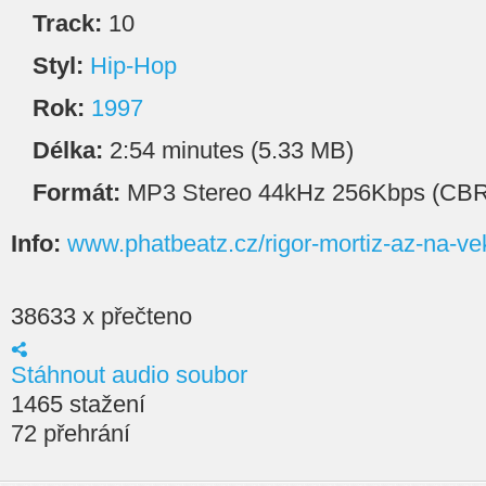
Track:
10
Styl:
Hip-Hop
Rok:
1997
Délka:
2:54 minutes (5.33 MB)
Formát:
MP3 Stereo 44kHz 256Kbps (CBR
Info:
www.phatbeatz.cz/rigor-mortiz-az-na-ve
38633 x přečteno
Stáhnout audio soubor
1465 stažení
72 přehrání