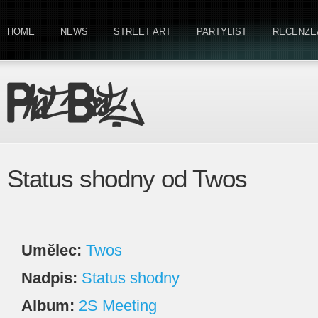
HOME
NEWS
STREET ART
PARTYLIST
RECENZE
Status shodny od Twos
Umělec:
Twos
Nadpis:
Status shodny
Album:
2S Meeting