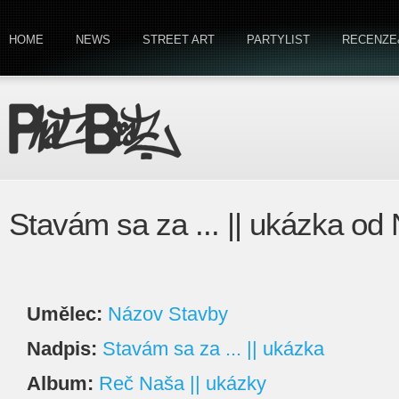
HOME
NEWS
STREET ART
PARTYLIST
RECENZE
Stavám sa za ... || ukázka od
Umělec:
Názov Stavby
Nadpis:
Stavám sa za ... || ukázka
Album:
Reč Naša || ukázky