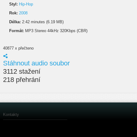
Styl:
Hip-Hop
Rok:
2008
Délka:
2:42 minutes (6.19 MB)
Formát:
MP3 Stereo 44kHz 320Kbps (CBR)
40877 x přečteno
Stáhnout audio soubor
3112 stažení
218 přehrání
Kontakty