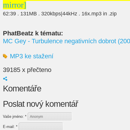
mirror]
62:39 . 131MB . 320kbps|44kHz . 16x.mp3 in .zip
PhatBeatz k tématu:
MC Gey - Turbulence negativních dobrot (20
MP3 ke stažení
39185 x přečteno
Komentáře
Poslat nový komentář
Vaše jméno:
*
E-mail:
*