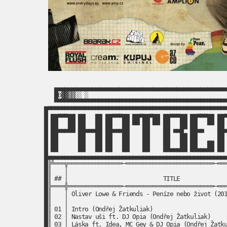
▄▄▄▄▄▄▄▄▄▄▄▄▄▄▄▄▄▄▄▄▄▄▄▄▄▄▄▄▄▄▄▄▄▄▄▄▄▄▄▄▄▄▄▄▄▄▄▄▄▄▄
█Đ▓▓▒▒░░ ░                                        
▀▀▀▀▀▀▀▀▀▀▀▀▀▀▀▀▀▀▀▀▀▀▀▀▀▀▀▀▀▀▀▀▀▀▀▀▀▀▀▀▀▀▀▀▀▀▀▀▀▀▀
█▀▀▀▀▀▀▀▀▀▀▀▀▀▀▀▀▀▀▀▀▀▀▀▀▀▀▀▀▀▀▀▀▀▀▀▀▀▀▀▀▀▀▀▀▀▀▀▀▀▀▀▀▀
█ ██▀▀▀██ ██   ██ ██▀▀▀██ ██▀██▀██ ██▀▀▀██ ██▀▀▀██ ██▀
█ ██   ██ ██   ██ ██   ██ ▀▀ ██ ▀▀ ██   ██ ██   ▀▀ ██ 
█ ██▀▀▀▀▀ ██▀▀▀██ ██▀▀▀██    ██    ██ ▀▀█▄ ██▀▀    ██▀
█ ██      ██   ██ ██   ██    ██    ██   ██ ██   ▄▄ ██ 
█ ██      ██   ██ ██   ██    ██    ██▄▄▄██ ██▄▄▄██ ██ 
█▄▄▄▄▄▄▄▄▄▄▄▄▄▄▄▄▄▄▄▄▄▄▄▄▄▄▄▄▄▄▄▄▄▄▄▄▄▄▄▄▄▄▄▄▄▄▄▄▄▄▄▄▄
█╠╩═══╦════════════════─══════════════════════════─═══
█║    │                                               
█║ ## │                            TITLE              
█╠════╬════════════════─══════════════════════════─═══
█║    │ Oliver Lowe & Friends - Peníze nebo život (201
█║    │                                               
█║ 01 │ Intro (Ondřej Žatkuliak)                      
█║ 02 │ Nastav uši ft. DJ Opia (Ondřej Žatkuliak)     
█║ 03 │ Láska ft. Idea, MC Gey & DJ Opia (Ondřej Žatku