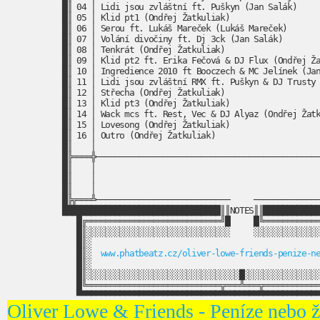
█║ 04 │ Lidi jsou zvláštní ft. Puškyn (Jan Salák)     
█║ 05 │ Klid pt1 (Ondřej Žatkuliak)                   
█║ 06 │ Serou ft. Lukáš Mareček (Lukáš Mareček)       
█║ 07 │ Volání divočiny ft. Dj 3ck (Jan Salák)        
█║ 08 │ Tenkrát (Ondřej Žatkuliak)                    
█║ 09 │ Klid pt2 ft. Erika Fečová & DJ Flux (Ondřej Ža
█║ 10 │ Ingredience 2010 ft Booczech & MC Jelínek (Jan
█║ 11 │ Lidi jsou zvláštní RMX ft. Puškyn & DJ Trusty 
█║ 12 │ Střecha (Ondřej Žatkuliak)                    
█║ 13 │ Klid pt3 (Ondřej Žatkuliak)                   
█║ 14 │ Wack mcs ft. Rest, Vec & DJ Alyaz (Ondřej Žatk
█║ 15 │ Lovesong (Ondřej Žatkuliak)                   
█║ 16 │ Outro (Ondřej Žatkuliak)                      
█║    │                                               
█╠════╬───────────────────────────────────────────────
█║    │                                               
█║    │                                               
█║    │                                               
█╠╦═══╩────────────────────────────     ──────────────
█████████████████████████████████║║NOTES║║████████████
█╔════════════════════════════╝█     █╚════════════
█║░░░░░░░░░░░░░░░░░░░░░░░░░░░░░░     ░░░░░░░░░░░░░░
█║░                                                
█║░  
www.phatbeatz.cz/oliver-lowe-friends-penize-n
█║░                                                
█║░░░░░░░░░░░░░░░░░░░░░░░░░░░░░░░░█░░░░░░░░░░░░░░░░
█╚════════════════════════════╦═══╩═══╦════════════
Oliver Lowe & Friends - Peníze nebo ž