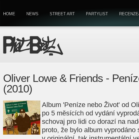
HOME
NEWS
STREET ART
PARTYLIST
RECENZE
Oliver Lowe & Friends - Peníz
(2010)
Album 'Peníze nebo Život' od Ol
po 5 měsících od vydání vyprod
schovaj pro lidi co dorazí na nad
proto, že bylo album vyprodáno 
v originální, tak instrumentální 