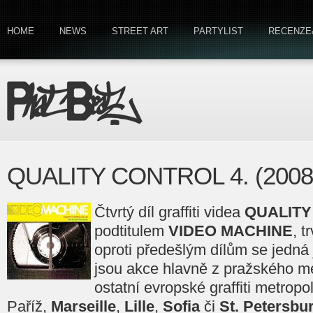
HOME
NEWS
STREET ART
PARTYLIST
RECENZE
QUALITY CONTROL 4. (2008
Čtvrtý díl graffiti videa
QUALITY
podtitulem
VIDEO MACHINE
, t
oproti předešlým dílům se jedná 
jsou akce hlavně z pražského metr
ostatní evropské graffiti metropo
Paříž,
Marseille
,
Lille
,
Sofia
či
St. Petersbu