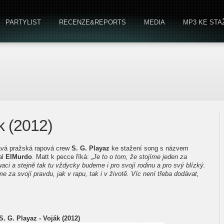
PARTYLIST
RECENZE&REPORTS
MEDIA
MP3 KE STA
k (2012)
ává pražská rapová crew
S. G. Playaz
ke stažení song s názvem
al
ElMurdo
. Matt k pecce říká:
„Je to o tom, že stojíme jeden za
uaci a stejně tak tu vždycky budeme i pro svojí rodinu a pro svý blízký.
e za svojí pravdu, jak v rapu, tak i v životě. Víc není třeba dodávat,
S. G. Playaz - Voják (2012)