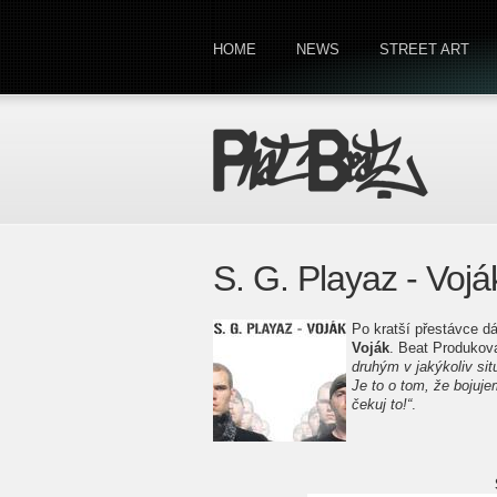
HOME
NEWS
STREET ART
S. G. Playaz - Vojá
Po kratší přestávce d
Voják
. Beat Produkov
druhým v jakýkoliv sit
Je to o tom, že bojujem
čekuj to!“
.