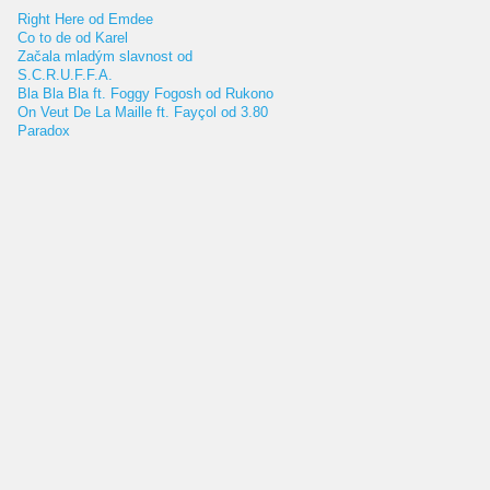
Right Here od Emdee
Co to de od Karel
Začala mladým slavnost od
S.C.R.U.F.F.A.
Bla Bla Bla ft. Foggy Fogosh od Rukono
On Veut De La Maille ft. Fayçol od 3.80
Paradox