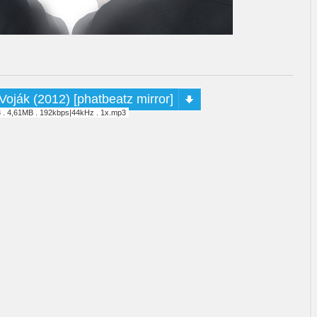
Voják (2012) [phatbeatz mirror]
3 . 4,61MB . 192kbps|44kHz . 1x.mp3