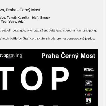
va, Praha - Černý Most
tive, Tomáš Kozelka - bicí), Smack
f You, Yofre, Adzi
 streetball, petanque, olympiáda žen, petanque, speedminton, ping-pong,
ll sketch battle by Grafficon, skate závody pro nesponzorované jezdce,