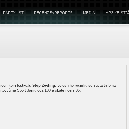
PARTYLIST
RECENZE&REPORTS
MEDIA
MP3 KE STA
ročníkem festivalu
Stop Zevling
. Letošního ročníku se zúčastnilo na
rtovců na Sport Jamu cca 100 a skate riders 35.