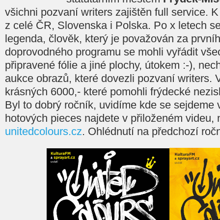
všichni pozvaní writers zajištěn full service. K 
z celé ČR, Slovenska i Polska. Po x letech s
legenda, člověk, který je považován za první
doprovodného programu se mohli vyřádit všech
připravené fólie a jiné plochy, útokem :-), nec
aukce obrazů, které dovezli pozvaní writers. 
krásných 6000,- které pomohli frýdecké nezi
Byl to dobrý ročník, uvidíme kde se sejdeme 
hotových pieces najdete v přiloženém videu,
unitedcolours.cz
. Ohlédnutí na předchozí roč