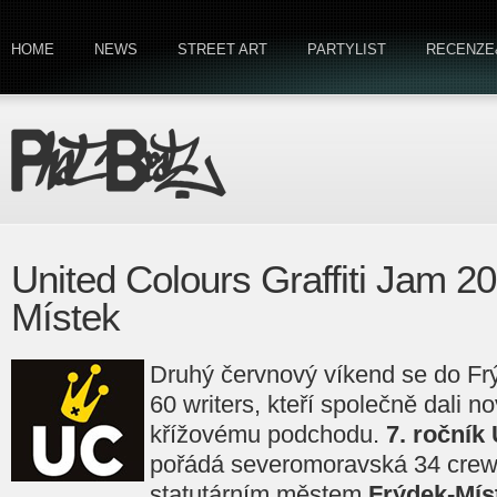
HOME
NEWS
STREET ART
PARTYLIST
RECENZE
United Colours Graffiti Jam 2
Místek
Druhý červnový víkend se do Frý
60 writers, kteří společně dali 
křížovému podchodu.
7. ročník
pořádá severomoravská 34 crew,
statutárním městem
Frýdek-Mís