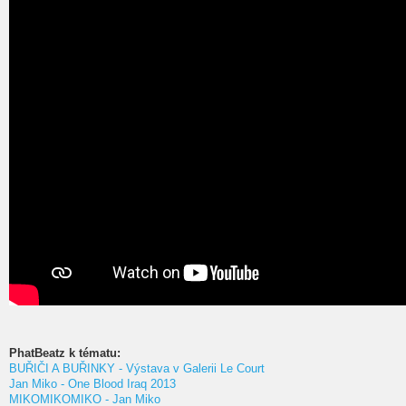
PhatBeatz k tématu:
BUŘIČI A BUŘINKY - Výstava v Galerii Le Court
Jan Miko - One Blood Iraq 2013
MIKOMIKOMIKO - Jan Miko