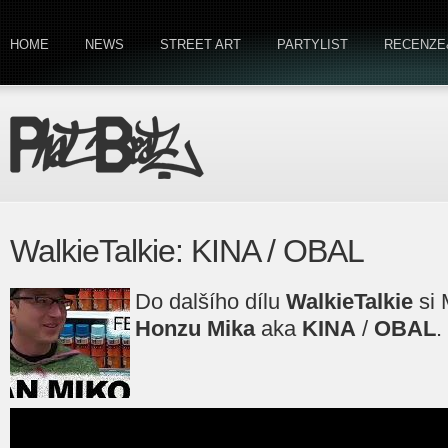
HOME
NEWS
STREET ART
PARTYLIST
RECENZE
WalkieTalkie: KINA / OBAL
Do dalšího dílu
WalkieTalkie
si 
Honzu Mika
aka
KINA
/
OBAL
.