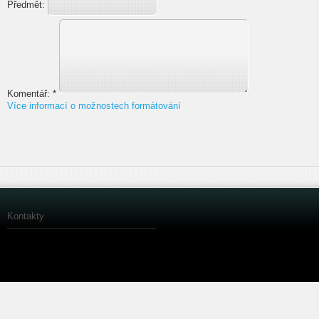
Předmět:
Komentář:
*
Více informací o možnostech formátování
Kontakty