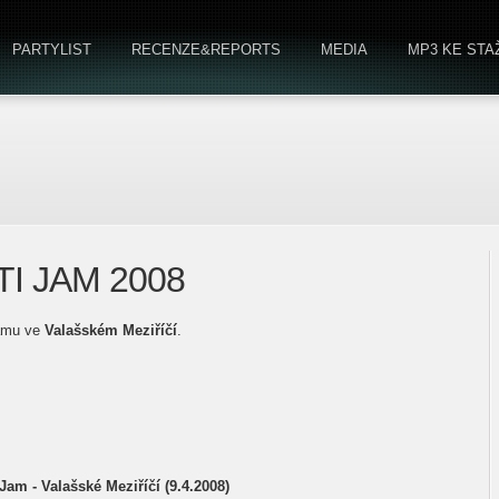
PARTYLIST
RECENZE&REPORTS
MEDIA
MP3 KE STA
I JAM 2008
 jamu ve
Valašském Meziříčí
.
 Jam - Valašské Meziříčí (9.4.2008)