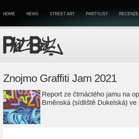
HOME
NEWS
STREET ART
PARTYLIST
RECENZE
Znojmo Graffiti Jam 2021
Report ze čtrnáctého jamu na opě
Brněnská (sídliště Dukelská) v