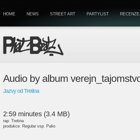
HOME
NEWS
STREET ART
PARTYLIST
RECENZE
Audio by album verejn_tajomstv
Jazvy od Tretina
2:59 minutes (3.4 MB)
rap: Tretina
produkce: Regular vsp. Palio