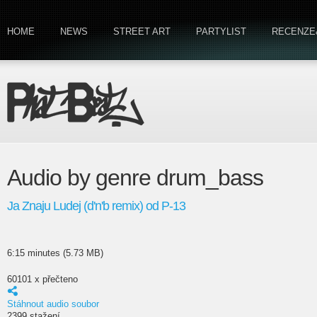
HOME
NEWS
STREET ART
PARTYLIST
RECENZE
Audio by genre drum_bass
Ja Znaju Ludej (d'n'b remix) od P-13
6:15 minutes (5.73 MB)
60101 x přečteno
Stáhnout audio soubor
2399 stažení