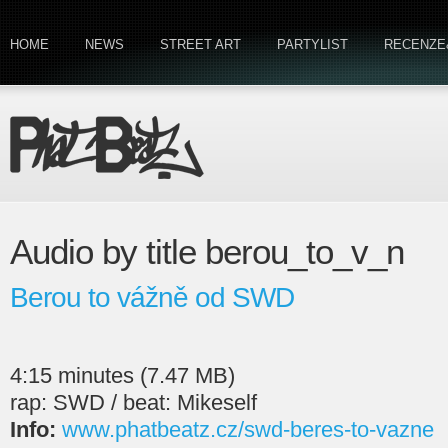
HOME
NEWS
STREET ART
PARTYLIST
RECENZE
Audio by title berou_to_v_n
Berou to vážně od SWD
4:15 minutes (7.47 MB)
rap: SWD / beat: Mikeself
Info:
www.phatbeatz.cz/swd-beres-to-vazne