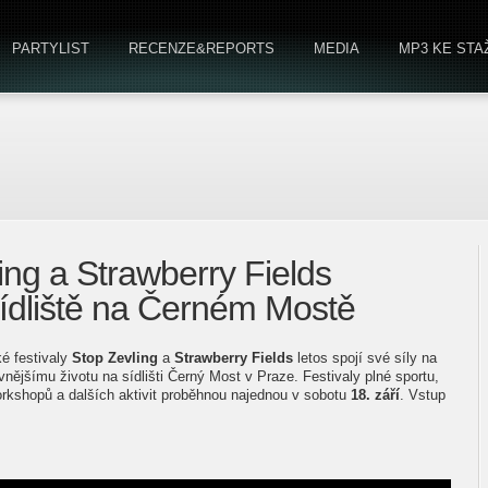
PARTYLIST
RECENZE&REPORTS
MEDIA
MP3 KE STA
ing a Strawberry Fields
ídliště na Černém Mostě
é festivaly
Stop Zevling
a
Strawberry Fields
letos spojí své síly na
vnějšímu životu na sídlišti Černý Most v Praze. Festivaly plné sportu,
workshopů a dalších aktivit proběhnou najednou v sobotu
18. září
. Vstup