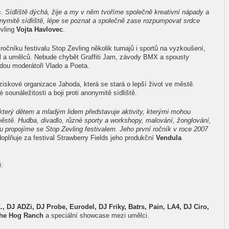
. Sídliště dýchá, žije a my v něm tvoříme společně kreativní nápady a
ymitě sídliště, lépe se poznat a společně zase rozpumpovat srdce
evling
Vojta Havlovec
.
čníku festivalu Stop Zevling několik turnajů i sportů na vyzkoušení,
l a umělců. Nebude chybět Graffiti Jam, závody BMX a spousty
edou moderátoři Vlado a Poeta.
eziskové organizace Jahoda, která se stará o lepší život ve městě.
sounáležitosti a boji proti anonymitě sídliště.
, který dětem a mladým lidem představuje aktivity, kterými mohou
ěstě. Hudba, divadlo, různé sporty a workshopy, malování, žonglování,
lu propojíme se Stop Zevling festivalem. Jeho první ročník v roce 2007
oplňuje za festival Strawberry Fields jeho produkční
Vendula
i:
., DJ ADZi, DJ Probe, Eurodel, DJ Friky, Batrs, Pain, LA4, DJ Ciro,
The Hog Ranch
a speciální showcase mezi umělci.