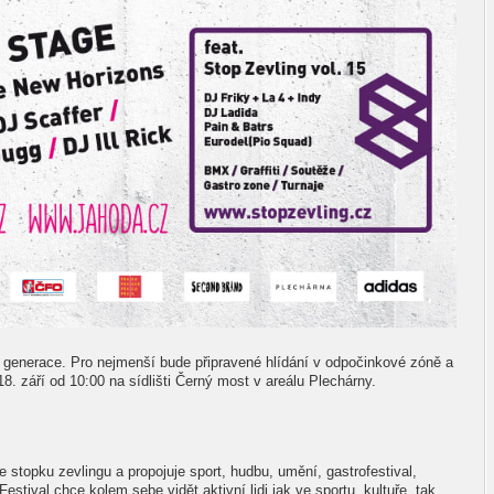
 generace. Pro nejmenší bude připravené hlídání v odpočinkové zóně a
8. září od 10:00 na sídlišti Černý most v areálu Plechárny.
 stopku zevlingu a propojuje sport, hudbu, umění, gastrofestival,
Festival chce kolem sebe vidět aktivní lidi jak ve sportu, kultuře, tak