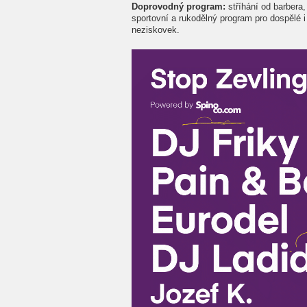
Doprovodný program:
stříhání od barbera
sportovní a rukodělný program pro dospělé i
neziskovek.