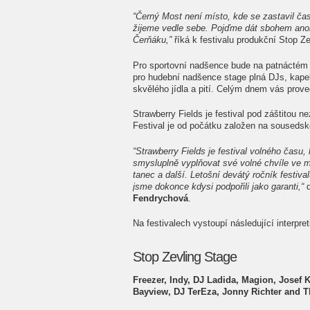
“Černý Most není místo, kde se zastavil čas
žijeme vedle sebe. Pojďme dát sbohem anon
Čerňáku,”
říká k festivalu produkční Stop Z
Pro sportovní nadšence bude na patnáctém ro
pro hudební nadšence stage plná DJs, kape
skvělého jídla a pití. Celým dnem vás prov
Strawberry Fields je festival pod záštitou n
Festival je od počátku založen na sousedské 
“Strawberry Fields je festival volného času
smysluplně vyplňovat své volné chvíle ve m
tanec a další. Letošní devátý ročník festiva
jsme dokonce kdysi podpořili jako garanti,“
d
Fendrychová
.
Na festivalech vystoupí následující interpret
Stop Zevling Stage
Freezer, Indy, DJ Ladida, Magion, Josef K
Bayview, DJ TerEza, Jonny Richter and 