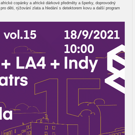
, africké copánky a africké dárkové předměty a šperky, doprovodný
 pro děti, rýžování zlata a hledání s detektorem kovu a další program