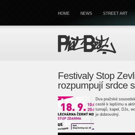
HOME
NEWS
STREET ART
Festivaly Stop Zevl
rozpumpují srdce s
Dva pražské sousedsk
cestě k lepšímu a akti
turnajů, kapel, DJs, 
je dobrovolný.