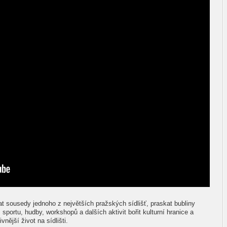
t sousedy jednoho z největších pražských sídlišť, praskat bubliny
 sportu, hudby, workshopů a dalších aktivit bořit kulturní hranice a
vnější život na sídlišti.