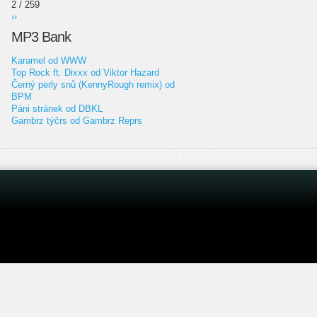
2 / 259
››
MP3 Bank
Karamel od WWW
Top Rock ft. Dixxx od Viktor Hazard
Černý perly snů (KennyRough remix) od
BPM
Páni stránek od DBKL
Gambrz týčrs od Gambrz Reprs