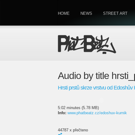
HOME
NEWS
STREET ART
Audio by title hrst
Hrsti prstů skrze vrstvu od Edoshův 
5:02 minutes (5.78 MB)
Info:
www.phatbeatz.cz/edoshuv-kurnik
44787 x přečteno