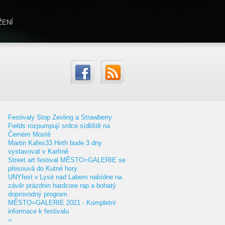
ŽENÍ
Festivaly Stop Zevling a Strawberry
Fields rozpumpují srdce sídliště na
Černém Mostě
Martin Kafes33 Hirth bude 3 dny
vystavovat v Karlíně
Street art festival MĚSTO=GALERIE se
přesouvá do Kutné hory
UNYfest v Lysé nad Labem nabídne na
závěr prázdnin hardcore rap a bohatý
doprovodný program
MĚSTO=GALERIE 2021 - Kompletní
informace k festivalu
‹‹