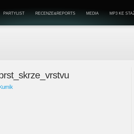
PARTYLIST
RECENZE&REPORTS
MEDIA
MP3 KE STA
i_prst_skrze_vrstvu
Kurník