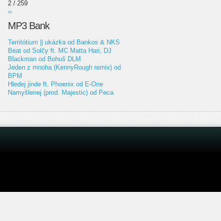
2 / 259
››
MP3 Bank
Territótium || ukázka od Bankos & NKS
Beat od Solčy ft. MC Matta Hari, DJ
Blackman od Bohuš DLM
Jeden z mnoha (KennyRough remix) od
BPM
Hledej jinde ft. Phoenix od E-One
Namyšlenej (prod. Majestic) od Peca