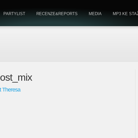
PARTYLIST
RECENZE&REPORTS
MEDIA
MP3 KE STA
_eost_mix
nt Theresa