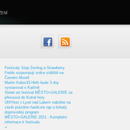
ŽENÍ
Festivaly Stop Zevling a Strawberry
Fields rozpumpují srdce sídliště na
Černém Mostě
Martin Kafes33 Hirth bude 3 dny
vystavovat v Karlíně
Street art festival MĚSTO=GALERIE se
přesouvá do Kutné hory
UNYfest v Lysé nad Labem nabídne na
závěr prázdnin hardcore rap a bohatý
doprovodný program
MĚSTO=GALERIE 2021 - Kompletní
informace k festivalu
‹‹