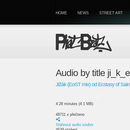
HOME
NEWS
STREET ART
Audio by title ji_k
Jižák (EoST mix) od Ecstasy of Sai
4:28 minutes (4.1 MB)
48711 x přečteno
Stáhnout audio soubor
4529 stažení