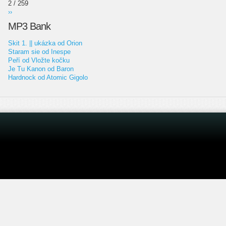
2 / 259
››
MP3 Bank
Skit 1. || ukázka od Orion
Staram sie od Inespe
Peří od Vložte kočku
Je Tu Kanon od Baron
Hardnock od Atomic Gigolo