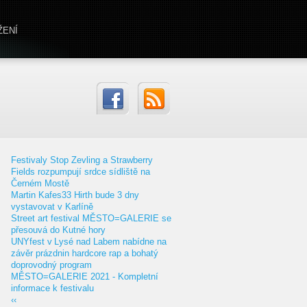
ŽENÍ
Festivaly Stop Zevling a Strawberry
Fields rozpumpují srdce sídliště na
Černém Mostě
Martin Kafes33 Hirth bude 3 dny
vystavovat v Karlíně
Street art festival MĚSTO=GALERIE se
přesouvá do Kutné hory
UNYfest v Lysé nad Labem nabídne na
závěr prázdnin hardcore rap a bohatý
doprovodný program
MĚSTO=GALERIE 2021 - Kompletní
informace k festivalu
‹‹