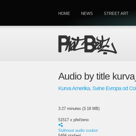
HOME
NEWS
STREET ART
Audio by title kur
Kurva Amerika, Svine Evropa od Co
3:27 minutes (3.18 MB)
51517 x přečteno
Stáhnout audio soubor
5456 stažení