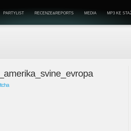
PARTYLIST
RECENZE&REPORTS
MEDIA
MP3 KE STA
va_amerika_svine_evropa
ltcha