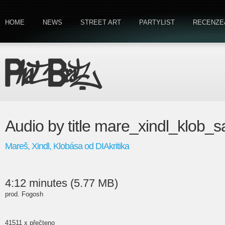
HOME
NEWS
STREET ART
PARTYLIST
RECENZE
Audio by title mare_xindl_klob_s
Mareš, Xindl, Klobása od DIAkritika
4:12 minutes (5.77 MB)
prod. Fogosh
41511 x přečteno