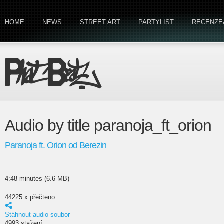
HOME
NEWS
STREET ART
PARTYLIST
RECENZE
Audio by title paranoja_ft_orion
Paranoja ft. Orion od Berezin
4:48 minutes (6.6 MB)
44225 x přečteno
Stáhnout audio soubor
4993 stažení