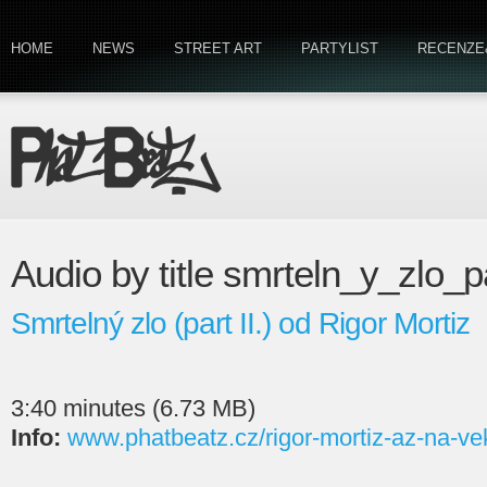
HOME
NEWS
STREET ART
PARTYLIST
RECENZE
Audio by title smrteln_y_zlo_pa
Smrtelný zlo (part II.) od Rigor Mortiz
3:40 minutes (6.73 MB)
Info:
www.phatbeatz.cz/rigor-mortiz-az-na-ve