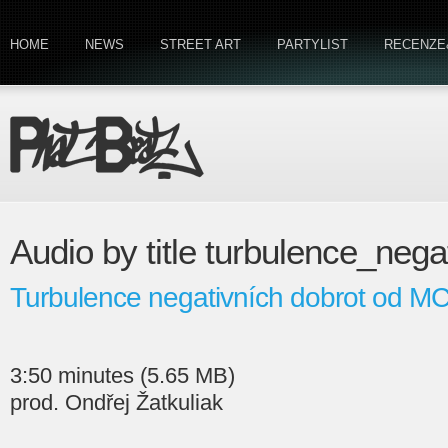
HOME
NEWS
STREET ART
PARTYLIST
RECENZE
Audio by title turbulence_neg
Turbulence negativních dobrot od M
3:50 minutes (5.65 MB)
prod. Ondřej Žatkuliak