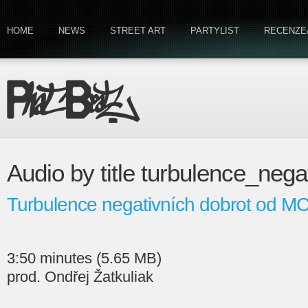
HOME
NEWS
STREET ART
PARTYLIST
RECENZE
Audio by title turbulence_neg
Turbulence negativních dobrot od M
3:50 minutes (5.65 MB)
prod. Ondřej Žatkuliak