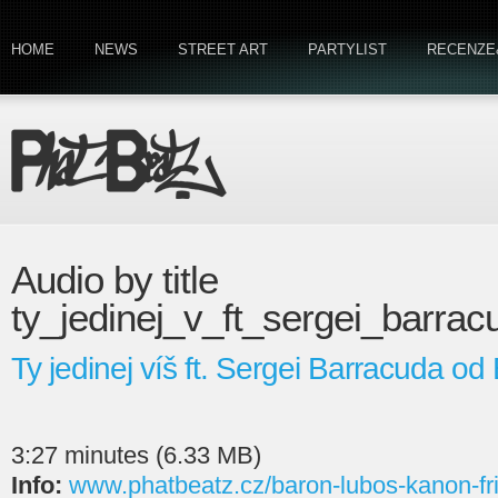
HOME
NEWS
STREET ART
PARTYLIST
RECENZE
Audio by title
ty_jedinej_v_ft_sergei_barrac
Ty jedinej víš ft. Sergei Barracuda od
3:27 minutes (6.33 MB)
Info:
www.phatbeatz.cz/baron-lubos-kanon-fr