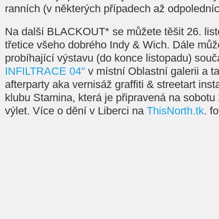
ranních (v některých případech až odpoledníc
Na další BLACKOUT* se můžete těšit 26. list
třetice všeho dobrého Indy & Wich. Dále může
probíhající výstavu (do konce listopadu) souča
INFILTRACE 04''
v místní Oblastní galerii a t
afterparty aka vernisáž graffiti & streetart in
klubu Stamina, která je připravená na sobotu 
výlet. Více o dění v Liberci na
ThisNorth.tk
. f