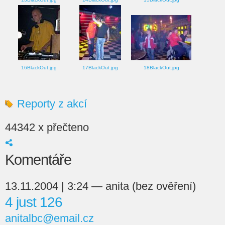
16BlackOut.jpg
17BlackOut.jpg
18BlackOut.jpg
Reporty z akcí
44342 x přečteno
Komentáře
13.11.2004 | 3:24 — anita (bez ověření)
4 just 126
anitalbc@email.cz