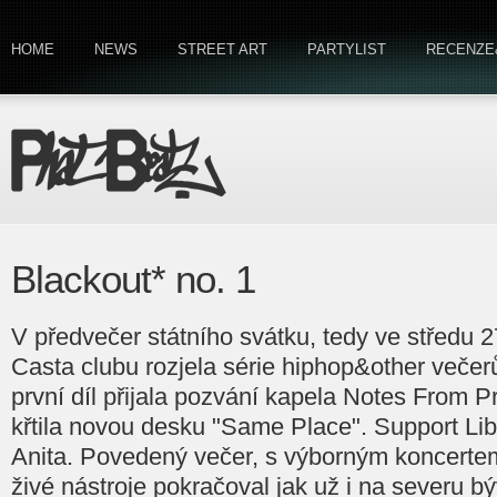
HOME
NEWS
STREET ART
PARTYLIST
RECENZE
Blackout* no. 1
V předvečer státního svátku, tedy ve středu 27
Casta clubu rozjela série hiphop&other ve
první díl přijala pozvání kapela Notes From 
křtila novou desku "Same Place". Support Lib
Anita. Povedený večer, s výborným koncerte
živé nástroje pokračoval jak už i na severu 