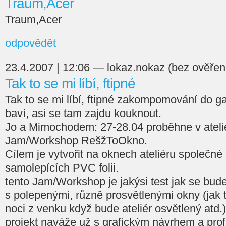
Traum,Acer
Traum,Acer
odpovědět
23.4.2007 | 12:06 — lokaz.nokaz (bez ověřen
Tak to se mi líbí, ftipné
Tak to se mi líbí, ftipné zakompomování do gal
baví, asi se tam zajdu kouknout.
Jo a Mimochodem: 27-28.04 proběhne v atel
Jam/Workshop RešžToOkno.
Cílem je vytvořit na oknech ateliéru společné d
samolepících PVC folii.
tento Jam/Workshop je jakýsi test jak se bude
s polepenými, různě prosvětlenými okny (jak 
noci z venku když bude ateliér osvětlený atd.
projekt naváže už s grafickým návrhem a pro