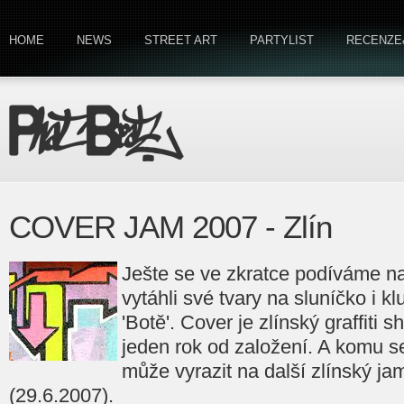
HOME
NEWS
STREET ART
PARTYLIST
RECENZE
COVER JAM 2007 - Zlín
Ješte se ve zkratce podíváme n
vytáhli své tvary na sluníčko i k
'Botě'. Cover je zlínský graffiti s
jeden rok od založení. A komu 
může vyrazit na další zlínský j
(29.6.2007).