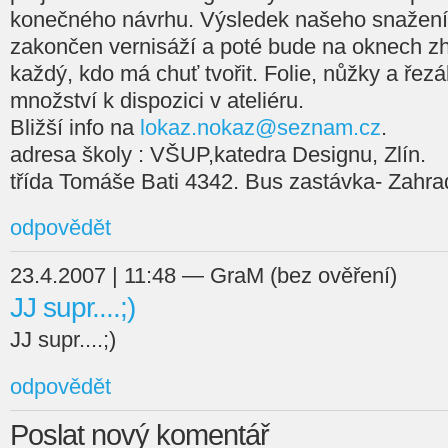
konečného návrhu. Výsledek našeho snažení,
zakončen vernisáží a poté bude na oknech zh
každý, kdo má chuť tvořit. Folie, nůžky a ře
množství k dispozici v ateliéru.
Bližší info na
lokaz.nokaz@seznam.cz
.
adresa školy : VŠUP,katedra Designu, Zlín.
třída Tomáše Bati 4342. Bus zastávka- Zahra
odpovědět
23.4.2007 | 11:48 — GraM (bez ověření)
JJ supr....;)
JJ supr....;)
odpovědět
Poslat nový komentář