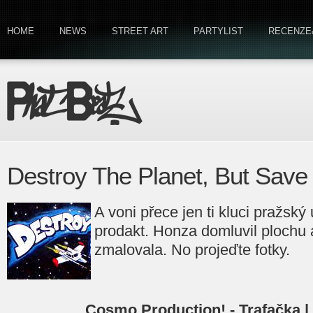
HOME
NEWS
STREET ART
PARTYLIST
RECENZE
Destroy The Planet, But Save
A voni přece jen ti kluci pražský
prodakt. Honza domluvil plochu 
zmalovala. No projeďte fotky.
Cosmo Production! - Trafačka |