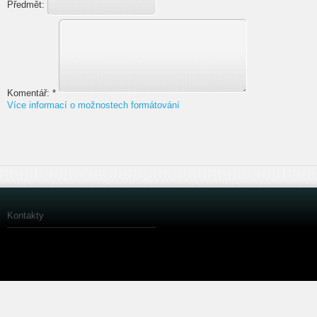
Předmět:
Komentář:
*
Více informací o možnostech formátování
Kontakty