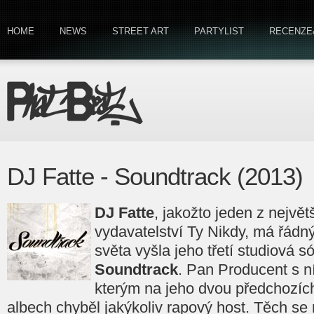
HOME
NEWS
STREET ART
PARTYLIST
RECENZE
DJ Fatte - Soundtrack (2013)
DJ Fatte
, jakožto jeden z nejvě
vydavatelství Ty Nikdy, má řádn
světa vyšla jeho třetí studiová 
Soundtrack
. Pan Producent s ní
kterým na jeho dvou předchozích
albech chyběl jakýkoliv rapový host. Těch se