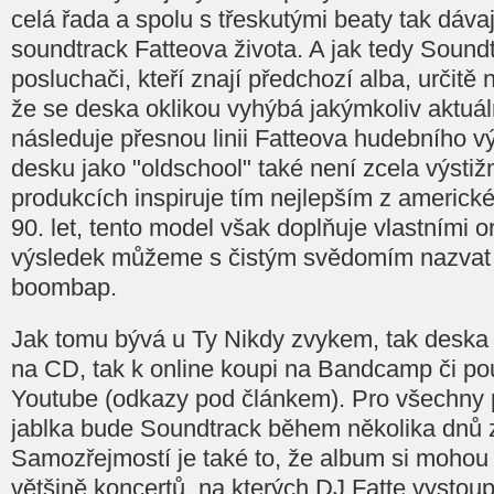
celá řada a spolu s třeskutými beaty tak dáv
soundtrack Fatteova života. A jak tedy Sound
posluchači, kteří znají předchozí alba, určitě
že se deska oklikou vyhýbá jakýmkoliv aktuá
následuje přesnou linii Fatteova hudebního v
desku jako "oldschool" také není zcela výstiž
produkcích inspiruje tím nejlepším z americ
90. let, tento model však doplňuje vlastními o
výsledek můžeme s čistým svědomím nazvat n
boombap.
Jak tomu bývá u Ty Nikdy zvykem, tak deska j
na CD, tak k online koupi na Bandcamp či po
Youtube (odkazy pod článkem). Pro všechny 
jablka bude Soundtrack během několika dnů z
Samozřejmostí je také to, že album si mohou 
většině koncertů, na kterých DJ Fatte vystoup