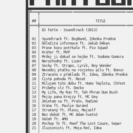
█ ██      ██   ██ ██   ██    ██    ██▄▄▄██ ██▄▄▄██ ██ 
█▄▄▄▄▄▄▄▄▄▄▄▄▄▄▄▄▄▄▄▄▄▄▄▄▄▄▄▄▄▄▄▄▄▄▄▄▄▄▄▄▄▄▄▄▄▄▄▄▄▄▄▄▄
█╠╩═══╦════════════════─══════════════════════════─═══
█║    │                                               
█║ ## │                            TITLE              
█╠════╬════════════════─══════════════════════════─═══
█║    │ DJ Fatte - Soundtrack (2013)                  
█║    │                                               
█║ 01 │ Soundtrack ft. BoyBand, Zdenka Predná         
█║ 02 │ Důležitá informace ft. Jakub Děkan            
█║ 03 │ Prase kozu potrkalo ft. Pio Squad             
█║ 04 │ Kráter ft. MVP                                
█║ 05 │ Mrdej ji dokud se hejbe ft. Sodoma Gomora     
█║ 06 │ Nerozhodný ft. Luzer                          
█║ 07 │ Socky ft. Strapo, Lyrik, Boy Wonder           
█║ 08 │ Nesedej ptáčku na rozjetou pilu ft. Bonus     
█║ 09 │ Ztraceno v překladu ft. Idea, Zdenka Predná   
█║ 10 │ Čistá pohoda ft. Reset                        
█║ 11 │ Milujem túto dobu ft. Homo Teplota, Chřest    
█║ 12 │ Príbehy slz ft. Decko                         
█║ 13 │ My Life, My Run ft. Tah Phrum Dum Bush        
█║ 14 │ Pejzy pana Krejzy ft. MC Gey                  
█║ 15 │ Zmietam sa ft. Pra3x, Radimo                  
█║ 16 │ Vrána ft. Paulie Garand                       
█║ 17 │ Stratený ft. Plexo, Majself                   
█║ 18 │ Bez debat ft. MC Adam Svatoš                  
█║ 19 │ Vášeň ft. AMO                                 
█║ 20 │ Pochop To ft. Reef Tha Lost Cauze, Separ      
█║ 21 │ Iluzionisti ft. Moja Reč, Idea                
█║    │                                               