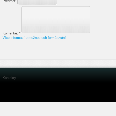
Předmět:
Komentář:
*
Více informací o možnostech formátování
Kontakty