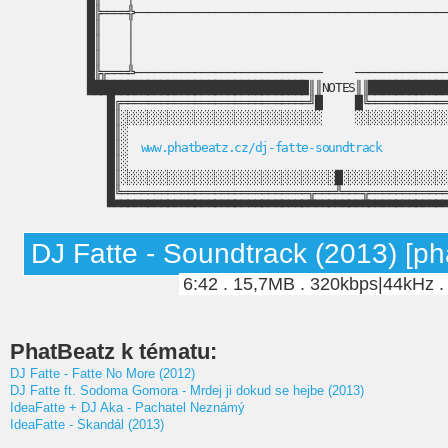
█╠════╬───────────────────────────────────────────────
█║    │                                               
█║    │                                               
█║    │                                               
█╠╦═══╩────────────────────────────     ──────────────
█████████████████████████████████║║NOTES║║████████████
█╔════════════════════════════╝█     █╚════════════
█║░░░░░░░░░░░░░░░░░░░░░░░░░░░░░░     ░░░░░░░░░░░░░░
█║░                                                
█║░  
www.phatbeatz.cz/dj-fatte-soundtrack
          
█║░                                                
█║░░░░░░░░░░░░░░░░░░░░░░░░░░░░░░░░█░░░░░░░░░░░░░░░░
█╚════════════════════════════╦═══╩═══╦════════════
▀▀▀▀▀▀▀▀▀▀▀▀▀▀▀▀▀▀▀▀▀▀▀▀▀▀▀▀▀▀▀▀▀▀▀▀▀▀▀▀▀▀▀▀▀▀▀▀▀▀
DJ Fatte - Soundtrack (2013) [ph
6:42 . 15,7MB . 320kbps|44kHz .
PhatBeatz k tématu:
DJ Fatte - Fatte No More (2012)
DJ Fatte ft. Sodoma Gomora - Mrdej ji dokud se hejbe (2013)
IdeaFatte + DJ Aka - Pachatel Neznámý
IdeaFatte - Skandál (2013)