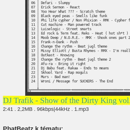
█║ 06 │ Defari - Slumpy                               
█║ 07 │ Erick Sermon - React                          
█║ 08 │ Yoo Hear What ??? - Scratch theme             
█║ 09 │ Black eyed peas - Smells like funk            
█║ 10 │ Phi life cypher / Non Phixion - RMX - Cypher f
█║ 11 │ Cut machine - Man powered track               
█║ 12 │ Luiselogic - Street smarts                    
█║ 13 │ Ed rock & Term feat. Reks - Heat ( hot sh*t ) 
█║ 14 │ Moob Deep / N.O.R.E. - RMX - Shook ones part 2
█║ 15 │ Frank-n-Dank - Push                           
█║ 16 │ Change the rythm - Beat jugl theme            
█║ 17 │ Missy Elliott / Busta Rhymes - RMX - I'm reall
█║ 18 │ Outkast - Knowing                             
█║ 19 │ Change the rythm - Beat jugl theme 2          
█║ 20 │ Afu-ra - Bring it right                       
█║ 21 │ Dj Babu feat. Rakaa - Ends to means           
█║ 22 │ Skhool Yard - Rap moguls                      
█║ 23 │ Murs - Bad man!                               
█║ 24 │ Wroni / Message for SUCKERS - The End         
█║    │                                               
█╠╦═══╩════════════════─══════════════════════════─═══
DJ Trafik - Show of the Dirty King vol
2:41 . 2,2MB . 96kbps|44kHz . 1.mp3
PhatBeatz k tématu: