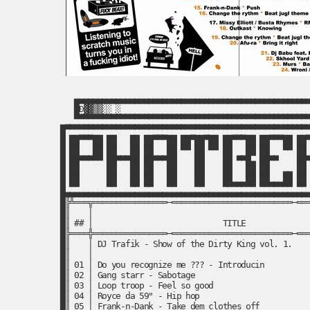
▄▄▄▄▄▄▄▄▄▄▄▄▄▄▄▄▄▄▄▄▄▄▄▄▄▄▄▄▄▄▄▄▄▄▄▄▄▄▄▄▄▄▄▄▄▄▄▄▄▄▄
█Đ▓▓▒▒░░ ░                                        
▀▀▀▀▀▀▀▀▀▀▀▀▀▀▀▀▀▀▀▀▀▀▀▀▀▀▀▀▀▀▀▀▀▀▀▀▀▀▀▀▀▀▀▀▀▀▀▀▀▀▀
█▀▀▀▀▀▀▀▀▀▀▀▀▀▀▀▀▀▀▀▀▀▀▀▀▀▀▀▀▀▀▀▀▀▀▀▀▀▀▀▀▀▀▀▀▀▀▀▀▀▀▀▀▀
█ ██▀▀▀██ ██   ██ ██▀▀▀██ ██▀██▀██ ██▀▀▀██ ██▀▀▀██ ██▀
█ ██   ██ ██   ██ ██   ██ ▀▀ ██ ▀▀ ██   ██ ██   ▀▀ ██ 
█ ██▀▀▀▀▀ ██▀▀▀██ ██▀▀▀██    ██    ██ ▀▀█▄ ██▀▀    ██▀
█ ██      ██   ██ ██   ██    ██    ██   ██ ██   ▄▄ ██ 
█ ██      ██   ██ ██   ██    ██    ██▄▄▄██ ██▄▄▄██ ██ 
█▄▄▄▄▄▄▄▄▄▄▄▄▄▄▄▄▄▄▄▄▄▄▄▄▄▄▄▄▄▄▄▄▄▄▄▄▄▄▄▄▄▄▄▄▄▄▄▄▄▄▄▄▄
█╠╩═══╦════════════════─══════════════════════════─═══
█║    │                                               
█║ ## │                            TITLE              
█╠════╬════════════════─══════════════════════════─═══
█║    │ DJ Trafik - Show of the Dirty King vol. 1.    
█║    │                                               
█║ 01 │ Do you recognize me ??? - Introducin          
█║ 02 │ Gang starr - Sabotage                         
█║ 03 │ Loop troop - Feel so good                     
█║ 04 │ Royce da 59" - Hip hop                        
█║ 05 │ Frank-n-Dank - Take dem clothes off           