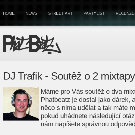
HOME
NEWS
STREET ART
PARTYLIST
RECENZE
DJ Trafik - Soutěž o 2 mixtapy
Máme pro Vás soutěž o dva mixt
Phatbeatz je dostal jako dárek, 
něco s nima udělat a tak máte m
pokud uhádnete následující otáz
nám napíšete správnou odpověď