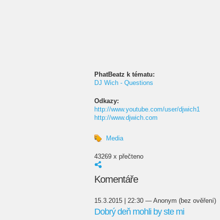
PhatBeatz k tématu:
DJ Wich - Questions
Odkazy:
http://www.youtube.com/user/djwich1
http://www.djwich.com
Media
43269 x přečteno
Komentáře
15.3.2015 | 22:30 — Anonym (bez ověření)
Dobrý deň mohli by ste mi