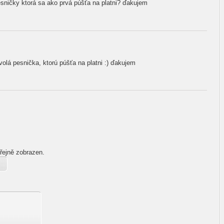
sničky ktorá sa ako prvá púšťa na platni? ďakujem
olá pesnička, ktorú púšťa na platni :) ďakujem
řejně zobrazen.