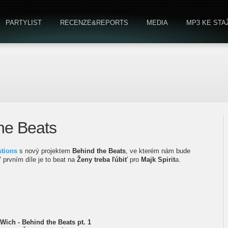
PARTYLIST
RECENZE&REPORTS
MEDIA
MP3 KE STA
he Beats
tions
s nový projektem
Behind the Beats
, ve kterém nám bude
V prvním díle je to beat na
Ženy treba ľúbiť
pro
Majk Spirit
a.
Wich - Behind the Beats pt. 1