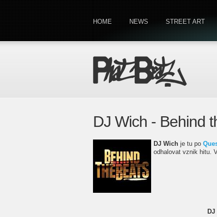
HOME
NEWS
STREET ART
DJ Wich - Behind t
DJ Wich
je tu po
Ques
odhalovat vznik hitu. 
DJ 