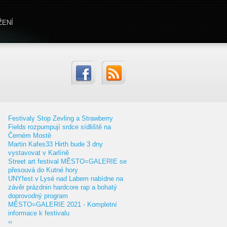
ŽENÍ
Festivaly Stop Zevling a Strawberry
Fields rozpumpují srdce sídliště na
Černém Mostě
Martin Kafes33 Hirth bude 3 dny
vystavovat v Karlíně
Street art festival MĚSTO=GALERIE se
přesouvá do Kutné hory
UNYfest v Lysé nad Labem nabídne na
závěr prázdnin hardcore rap a bohatý
doprovodný program
MĚSTO=GALERIE 2021 - Kompletní
informace k festivalu
‹‹