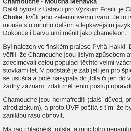
Chamouche - Moucha Měňavka
Další bytost z Ústavu pro Výzkurn Fosilií j
Choke
, kvůli jeho zeleninovému tvaru. Je to 
mouše s o mnoho delším a lepkavějšim jazyk
Dokonce i barvu umí měnit jako chameleon.
Byl nalezen ve finském pralese Pyhä-Hakki. 
věřili, že Chamouche jsou jistým způsobem a
zdecimovali celou populaci těchto velmi vzácn
stovkami let. V podstatě je zabíjeli jen pro špi
se usušila a poté nasypala do jídla či jen do v
žádný záznam, zdali měl tento postup opravd
Chamouche jsou hermafroditi (další důvod, pr
afrodiziakum), a proto ÚVF počítá s tím, že b
zaniklou rasu obnovit.
Má rád chladnější místa, a moc toho nenamluv