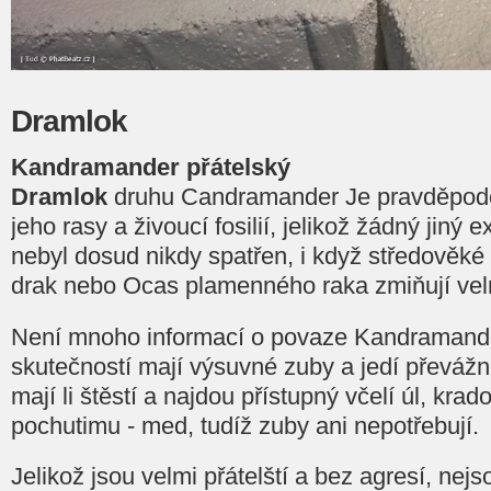
Dramlok
Kandramander přátelský
Dramlok
druhu Candramander Je pravděpodo
jeho rasy a živoucí fosilií, jelikož žádný jiný
nebyl dosud nikdy spatřen, i když středověké 
drak nebo Ocas plamenného raka zmiňují vel
Není mnoho informací o povaze Kandramande
skutečností mají výsuvné zuby a jedí převážně
mají li štěstí a najdou přístupný včelí úl, krad
pochutimu - med, tudíž zuby ani nepotřebují.
Jelikož jsou velmi přátelští a bez agresí, nejso