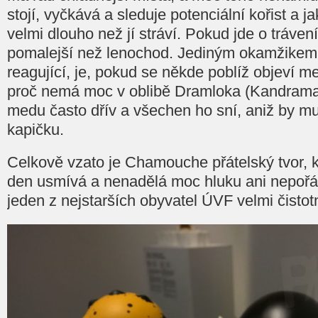
stojí, vyčkává a sleduje potenciální kořist a ja
velmi dlouho než jí stráví. Pokud jde o trávení
pomalejší než lenochod. Jediným okamžikem, 
reagující, je, pokud se někde poblíž objeví m
proč nemá moc v oblibě Dramloka (Kandramand
medu často dřív a všechen ho sní, aniž by m
kapičku.
Celkově vzato je Chamouche přátelský tvor, kt
den usmívá a nenadělá moc hluku ani nepořádk
jeden z nejstarších obyvatel ÚVF velmi čistot