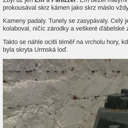
prokousával skrz kámen jako skrz máslo vždy
Kameny padaly. Tunely se zasypávaly. Celý 
kolaboval, ničíc zárodky a veškeré ďábelské z
Takto se náhle ocitli téměř na vrcholu hory, k
byla skryta Urmská loď.