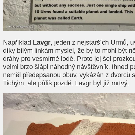
Například
Lavgr
, jeden z nejstarších Urmů, uv
díky bílým linkám myslel, že by to mohl být ně
dráhy pro vesmírné lodě. Proto jej šel prozk
velmi brzo šlápl náhodný návštěvník. Ihned po
neměl předepsanou obuv, vykázán z dvorců
Tichým, ale příliš pozdě. Lavgr byl již mrtvý.