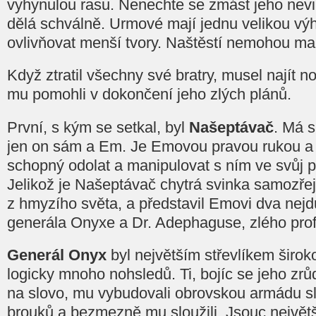
vyhynulou rasu. Nenechte se zmást jeho nev
dělá schválně. Urmové mají jednu velikou vý
ovlivňovat menší tvory. Naštěstí nemohou man
Když ztratil všechny své bratry, musel najít n
mu pomohli v dokončení jeho zlých plánů.
První, s kým se setkal, byl
Našeptávač
. Má s
jen on sám a Em. Je Emovou pravou rukou a j
schopný odolat a manipulovat s ním ve svůj pr
Jelikož je Našeptávač chytrá svinka samozře
z hmyzího světa, a představil Emovi dva nejdůl
generála Onyxe a Dr. Adephaguse, zlého prof
Generál Onyx
byl největším střevlíkem širok
logicky mnoho nohsledů. Ti, bojíc se jeho zrů
na slovo, mu vybudovali obrovskou armádu s
brouků a bezmezně mu sloužili. Jsouc největš