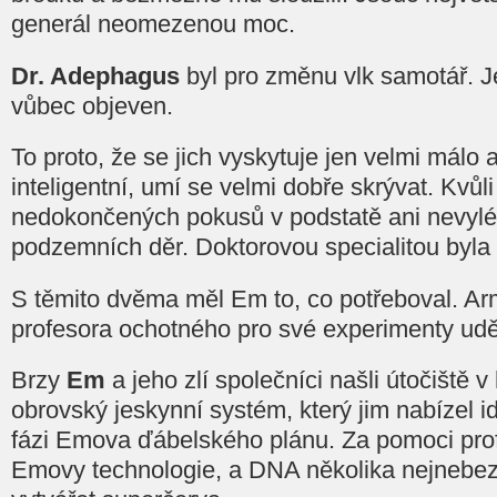
generál neomezenou moc.
Dr. Adephagus
byl pro změnu vlk samotář. J
vůbec objeven.
To proto, že se jich vyskytuje jen velmi málo 
inteligentní, umí se velmi dobře skrývat. Kvů
nedokončených pokusů v podstatě ani nevylé
podzemních děr. Doktorovou specialitou byla
S těmito dvěma měl Em to, co potřeboval. Ar
profesora ochotného pro své experimenty uděl
Brzy
Em
a jeho zlí společníci našli útočiště v
obrovský jeskynní systém, který jim nabízel id
fázi Emova ďábelského plánu. Za pomoci prof
Emovy technologie, a DNA několika nejnebezp