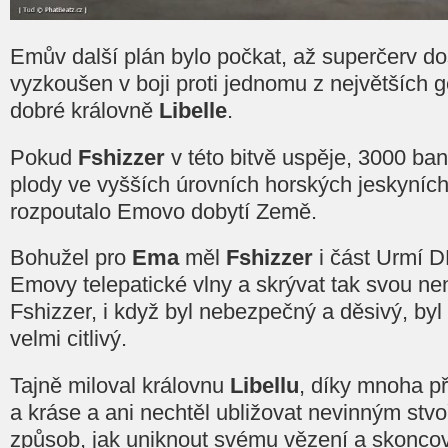
Emův další plán bylo počkat, až superčerv do
vyzkoušen v boji proti jednomu z největších 
dobré královně
Libelle
.
Pokud
Fshizzer
v této bitvě uspěje, 3000 ba
plody ve vyšších úrovních horských jeskyníc
rozpoutalo Emovo dobytí Země.
Bohužel pro
Ema
měl
Fshizzer
i část Urmí D
Emovy telepatické vlny a skrývat tak svou ne
Fshizzer, i když byl nebezpečný a děsivý, byl s
velmi citlivý.
Tajně miloval královnu
Libellu
, díky mnoha př
a kráse a ani nechtěl ubližovat nevinným stvo
způsob, jak uniknout svému vězení a skonco