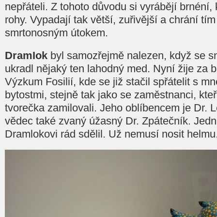
nepřáteli. Z tohoto důvodu si vyrábějí brnéní,
rohy. Vypadají tak větší, zuřivější a chrání t
smrtonosným útokem.
DramIok
byl samozřejmě nalezen, když se sna
ukradl nějaký ten lahodný med. Nyní žije za 
Výzkum Fosilií, kde se již stačil spřátelit s 
bytostmi, stejně tak jako se zaměstnanci, kte
tvorečka zamilovali. Jeho oblíbencem je Dr.
vědec také zvaný úžasný Dr. Zpátečník. Jedn
Dramlokovi rád sdělil. Už nemusí nosit helmu