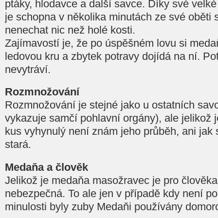
ptáky, hlodavce a další savce. Díky své velké
je schopna v několika minutách ze své oběti
nenechat nic než holé kosti.
Zajímavostí je, že po úspěšném lovu si medaň
ledovou kru a zbytek potravy dojídá na ní. P
nevytráví.
Rozmnožování
Rozmnožování je stejné jako u ostatních sav
vykazuje samčí pohlavní orgány), ale jelikož
kus vyhynulý není znám jeho průběh, ani ja
stará.
Medaňa a člověk
Jelikož je medaňa masožravec je pro člověk
nebezpečná. To ale jen v případě kdy není pob
minulosti byly zuby Medaňi používány domoro