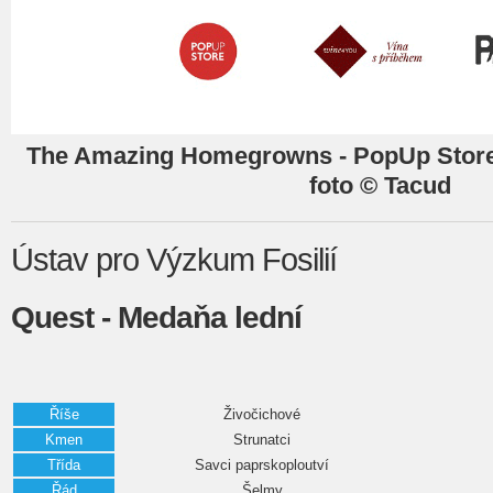
The Amazing Homegrowns - PopUp Store, 
foto © Tacud
Ústav pro Výzkum Fosilií
Quest - Medaňa lední
Říše
Živočichové
Kmen
Strunatci
Třída
Savci paprskoploutví
Řád
Šelmy