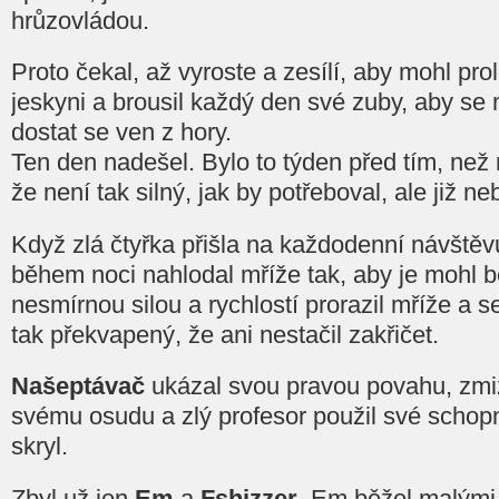
hrůzovládou.
Proto čekal, až vyroste a zesílí, aby mohl pro
jeskyni a brousil každý den své zuby, aby se
dostat se ven z hory.
Ten den nadešel. Bylo to týden před tím, než 
že není tak silný, jak by potřeboval, ale již n
Když zlá čtyřka přišla na každodenní návštěvu
během noci nahlodal mříže tak, aby je mohl b
nesmírnou silou a rychlostí prorazil mříže a se
tak překvapený, že ani nestačil zakřičet.
Našeptávač
ukázal svou pravou povahu, zmiz
svému osudu a zlý profesor použil své schopn
skryl.
Zbyl už jen
Em
a
Fshizzer
. Em běžel malými