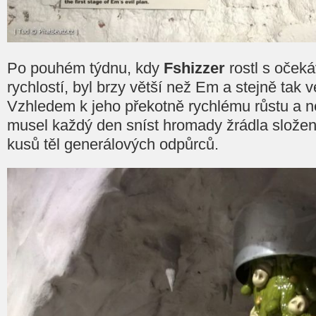
Po pouhém týdnu, kdy
Fshizzer
rostl s oček
rychlostí, byl brzy větší než Em a stejně tak v
Vzhledem k jeho překotně rychlému růstu a
musel každý den sníst hromady žrádla složené
kusů těl generálových odpůrců.