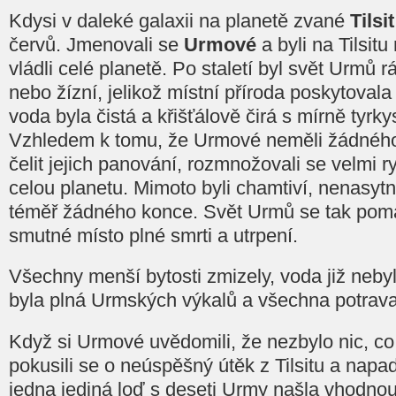
Kdysi v daleké galaxii na planetě zvané
Tilsit
červů. Jmenovali se
Urmové
a byli na Tilsitu
vládli celé planetě. Po staletí byl svět Urmů 
nebo žízní, jelikož místní příroda poskytovala
voda byla čistá a křišťálově čirá s mírně ty
Vzhledem k tomu, že Urmové neměli žádného
čelit jejich panování, rozmnožovali se velmi ry
celou planetu. Mimoto byli chamtiví, nenasytn
téměř žádného konce. Svět Urmů se tak poma
smutné místo plné smrti a utrpení.
Všechny menší bytosti zmizely, voda již nebyl
byla plná Urmských výkalů a všechna potrava
Když si Urmové uvědomili, že nezbylo nic, co 
pokusili se o neúspěšný útěk z Tilsitu a napad
jedna jediná loď s deseti Urmy našla vhodnou 