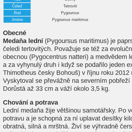
Čeleď
Tetrovití
Rod
Pygoursus
Jméno
Pygoursus maritimus
Obecné
Medaňa lední
(Pygoursus maritimus) je papr
čeledi tertovitých. Považuje se též za evoluč
obecnou (Pygocentrus natteri) a medvědem l
a za vyhynulý druh i když se podařilo jeden
Thimotheus česky Bohouš) v říjnu roku 2012 na
Vyskytoval se převážně na severním pobřeží 
Dorůstá až 33 cm a váží okolo 3,5 kg.
Chování a potrava
Lední medaňa žije většinou samotářsky. Po v
potravu a je schopná za ní uplavat desítky ki
obratná, silná a mrštná. Živí se výhradně čer