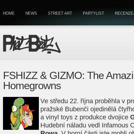
HOME
NEWS
STREET ART
PARTYLIST
RECENZE
FSHIZZ & GIZMO: The Amazi
Homegrowns
Ve středu 22. října proběhla v p
pražské Bubenči ojedinělá čtyřh
a vinyl toys z produkce dvojice
Hudební náladu vedl Infamous 
Rowa
. V horní části jste mohli 