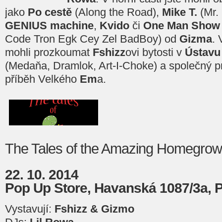
jako
Po cestě
(Along the Road),
Mike T.
(Mr.
GENIUS machine
,
Kvido
či
One Man Show
Code Tron Egk Cey Zel BadBoy) od
Gizma
. 
mohli prozkoumat
Fshizz
ovi bytosti v
Ústavu
(Medaňa, Dramlok, Art-I-Choke) a společný p
příběh Velkého
Em
a.
The Tales of the Amazing Homegro
22. 10. 2014
Pop Up Store, Havanská 1087/3a, 
Vystavují:
Fshizz & Gizmo