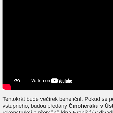
Tentokrát bude večírek benefiční. Pokud se p
vstupného, budou předány
Činoheráku v Úst
rekonstrukci a přeměně kina Hraničář v divad