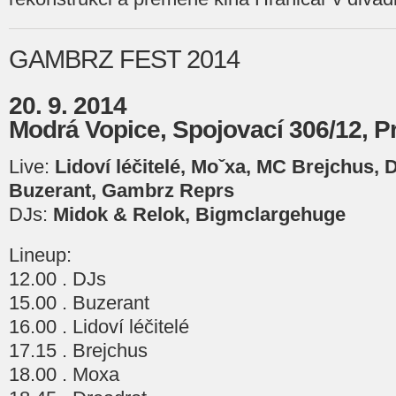
GAMBRZ FEST 2014
20. 9. 2014
Modrá Vopice, Spojovací 306/12, P
Live:
Lidoví léčitelé, Moˇxa, MC Brejchus, D
Buzerant, Gambrz Reprs
DJs:
Midok & Relok, Bigmclargehuge
Lineup:
12.00 . DJs
15.00 . Buzerant
16.00 . Lidoví léčitelé
17.15 . Brejchus
18.00 . Moxa