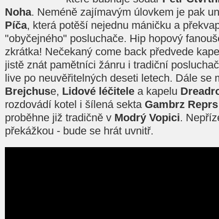
Noha
. Neméně zajímavým úlovkem je pak u
Píča
, která potěší nejednu máničku a překva
"obyčejného" posluchače. Hip hopový fanouš
zkrátka! Nečekaný come back předvede kap
jistě znát pamětníci žánru i tradiční poslucha
live po neuvěřitelných deseti letech. Dále se
Brejchus
e,
Lidové léčitele
a kapelu
Dreadr
rozdovádí kotel i šílená sekta
Gambrz Reprs
proběhne již tradičně v
Modrý Vopici
. Nepříz
překážkou - bude se hrát uvnitř.