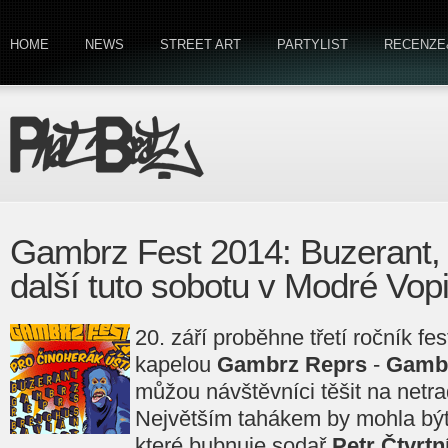
HOME
NEWS
STREET ART
PARTYLIST
RECENZE
Gambrz Fest 2014: Buzerant,
další tuto sobotu v Modré Vopi
20. září proběhne třetí ročník f
kapelou
Gambrz Reprs
-
Gambr
můžou návštěvníci těšit na netra
Největším tahákem by mohla bý
které bubnuje sodař
Petr Čtvrtn