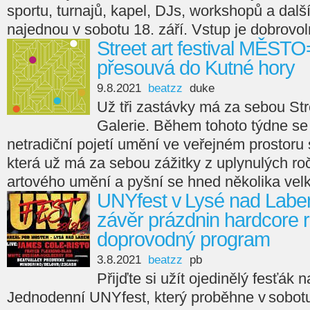
sportu, turnajů, kapel, DJs, workshopů a dalš
najednou v sobotu 18. září. Vstup je dobrovol
Street art festival MĚS
přesouvá do Kutné hory
9.8.2021
beatzz
duke
Už tři zastávky má za sebou Stre
Galerie. Během tohoto týdne se
netradiční pojetí umění ve veřejném prostoru
která už má za sebou zážitky z uplynulých roč
artového umění a pyšní se hned několika vel
UNYfest v Lysé nad Labe
závěr prázdnin hardcore 
doprovodný program
3.8.2021
beatzz
pb
Přijďte si užít ojedinělý fesťák n
Jednodenní UNYfest, který proběhne v sobotu