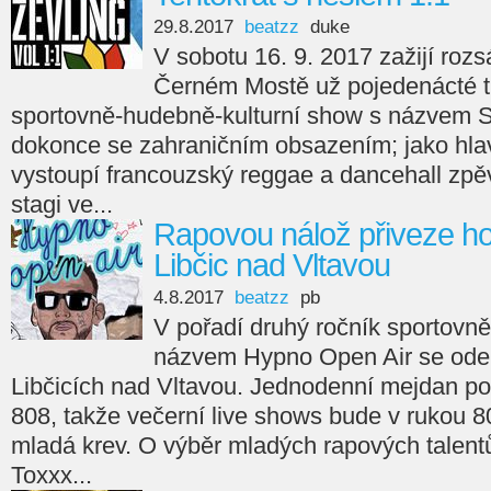
29.8.2017
beatzz
duke
V sobotu 16. 9. 2017 zažijí rozs
Černém Mostě už pojedenácté t
sportovně-hudebně-kulturní show s názvem S
dokonce se zahraničním obsazením; jako hlav
vystoupí francouzský reggae a dancehall zp
stagi ve...
Rapovou nálož přiveze ho
Libčic nad Vltavou
4.8.2017
beatzz
pb
V pořadí druhý ročník sportovn
názvem Hypno Open Air se odeh
Libčicích nad Vltavou. Jednodenní mejdan p
808, takže večerní live shows bude v rukou 8
mladá krev. O výběr mladých rapových talent
Toxxx...