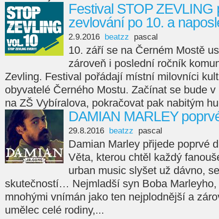
Festival STOP ZEVLING p
zevlování po 10. a napos
2.9.2016
beatzz
pascal
10. září se na Černém Mostě usku
zároveň i poslední ročník komun
Zevling. Festival pořádají místní milovníci kul
obyvatelé Černého Mostu. Začínat se bude v 
na ZŠ Vybíralova, pokračovat pak nabitým hu
DAMIAN MARLEY poprvé 
29.8.2016
beatzz
pascal
Damian Marley přijede poprvé d
Věta, kterou chtěl každý fanouš
urban music slyšet už dávno, s
skutečností… Nejmladší syn Boba Marleyho, 
mnohými vnímán jako ten nejplodnější a zárov
umělec celé rodiny,...