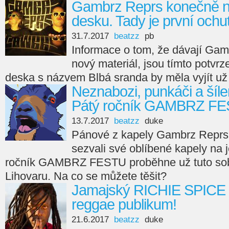
Gambrz Reprs konečně n
desku. Tady je první ochu
31.7.2017
beatzz
pb
Informace o tom, že dávají Ga
nový materiál, jsou tímto potvrze
deska s názvem Blbá sranda by měla vyjít už
Neznabozi, punkáči a šílen
Pátý ročník GAMBRZ FES
13.7.2017
beatzz
duke
Pánové z kapely Gambrz Reprs l
sezvali své oblíbené kapely na
ročník GAMBRZ FESTU proběhne už tuto so
Lihovaru. Na co se můžete těšit?
Jamajský RICHIE SPICE 
reggae publikum!
21.6.2017
beatzz
duke