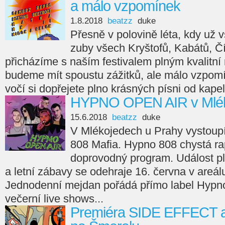
a málo vzpomínek
1.8.2018
beatzz
duke
Přesně v polovině léta, kdy už 
zuby všech Kryštofů, Kabátů, Čí
přicházíme s naším festivalem plným kvalitní
budeme mít spoustu zážitků, ale málo vzpom
vočí si dopřejete plno krásných písni od kape
HYPNO OPEN AIR v Mlék
15.6.2018
beatzz
duke
V Mlékojedech u Prahy vystoup
808 Mafia. Hypno 808 chystá ra
doprovodný program. Událost pl
a letní zábavy se odehraje 16. června v areá
Jednodenní mejdan pořádá přímo label Hypno
večerní live shows...
Premiéra SIDE EFFECT a 