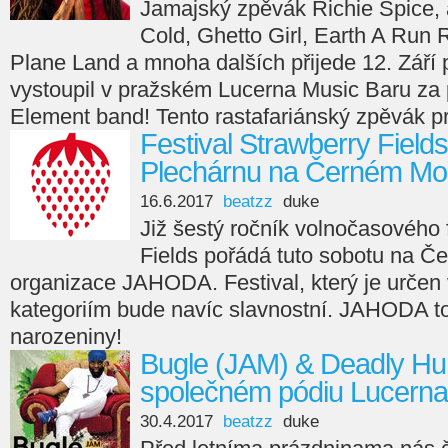
Jamajský zpěvák Richie Spice, 
Cold, Ghetto Girl, Earth A Run 
Plane Land a mnoha dalších přijede 12. Září
vystoupil v pražském Lucerna Music Baru za
Element band! Tento rastafariánský zpěvák pro
Festival Strawberry Field
Plechárnu na Černém Mo
16.6.2017
beatzz
duke
Již šestý ročník volnočasového 
Fields pořádá tuto sobotu na 
organizace JAHODA. Festival, který je urče
kategoriím bude navíc slavnostní. JAHODA tot
narozeniny!
Bugle (JAM) & Deadly Hu
společném pódiu Lucerna
30.4.2017
beatzz
duke