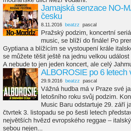
Jamajská senzace NO-M
česku
8.11.2016
beatzz
pascal
Pražský podzim, koncertní seri
music, se blíží do finále! Po p
Gyptiana a blížícím se vystoupení krále itals
se můžete těšit ještě na jednu velkou událost
A nebude to jen jeden koncert, ale celý Jahm
ALBOROSIE po 6 letech 
29.9.2016
beatzz
pascal
Vážná hudba má v Praze své ja
letošního roku svůj podzim. Kon
Music Baru odstartuje 29. září 
čtvrtek 3. listopadu se po šesti letech předst
největších hvězd evropského reggae – italský 
sebou nejen...