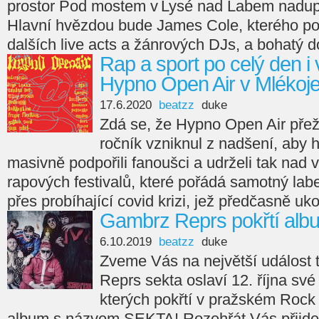
prostor Pod mostem v Lysé nad Labem nadu
Hlavní hvězdou bude James Cole, kterého pod
dalších live acts a žánrových DJs, a bohatý 
Rap a sport po celý den i v
Hypno Open Air v Mlékoj
17.6.2020
beatzz
duke
Zdá se, že Hypno Open Air přež
ročník vzniknul z nadšení, aby h
masivně podpořili fanoušci a udrželi tak nad 
rapových festivalů, které pořádá samotný labe
přes probíhající covid krizi, jež předčasně uk
Gambrz Reprs pokřtí alb
6.10.2019
beatzz
duke
Zveme Vás na největší událost 
Reprs sekta oslaví 12. října své
kterých pokřtí v pražském Rock 
album s názvem SEKTA! Rozehřát Vás přijd