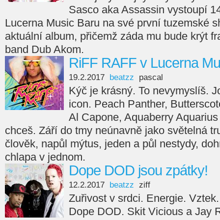
Sasco aka Assassin vystoupí 1
Lucerna Music Baru na své první tuzemské s
aktuální album, přičemž záda mu bude krýt f
band Dub Akom.
RiFF RAFF v Lucerna Mu
19.2.2017
beatzz
pascal
Kýč je krásný. To nevymyslíš. J
icon. Peach Panther, Butterscot
Al Capone, Aquaberry Aquarius
chceš. Září do tmy neúnavně jako světelná t
člověk, napůl mýtus, jeden a půl nestydy, do
chlapa v jednom.
Dope DOD jsou zpátky!
12.2.2017
beatzz
ziff
Zuřivost v srdci. Energie. Vztek
Dope DOD. Skit Vicious a Jay R