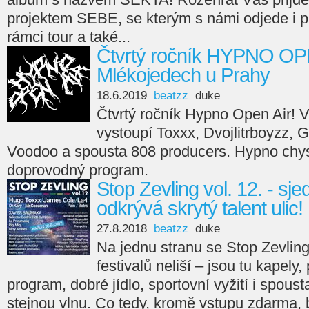
projektem SEBE, se kterým s námi odjede i pá
rámci tour a také...
Čtvrtý ročník HYPNO OP
Mlékojedech u Prahy
18.6.2019
beatzz
duke
Čtvrtý ročník Hypno Open Air! 
vystoupí Toxxx, Dvojlitrboyzz,
Voodoo a spousta 808 producers. Hypno chys
doprovodný program.
Stop Zevling vol. 12. - sj
odkrývá skrytý talent ulic!
27.8.2018
beatzz
duke
Na jednu stranu se Stop Zevling
festivalů neliší – jsou tu kapel
program, dobré jídlo, sportovní vyžití i spoust
stejnou vlnu. Co tedy, kromě vstupu zdarma, 