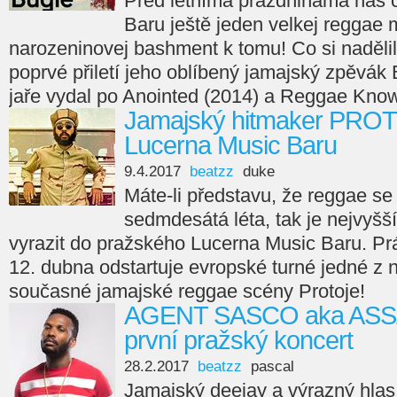
Před letníma prázdninama nás 
Baru ještě jeden velkej reggae
narozeninovej bashment k tomu! Co si naděl
poprvé přiletí jeho oblíbený jamajský zpěvák
jaře vydal po Anointed (2014) a Reggae Know
Jamajský hitmaker PROTO
Lucerna Music Baru
9.4.2017
beatzz
duke
Máte-li představu, že reggae s
sedmdesátá léta, tak je nejvyšší
vyrazit do pražského Lucerna Music Baru. Prá
12. dubna odstartuje evropské turné jedné z 
současné jamajské reggae scény Protoje!
AGENT SASCO aka ASSAS
první pražský koncert
28.2.2017
beatzz
pascal
Jamajský deejay a výrazný hla