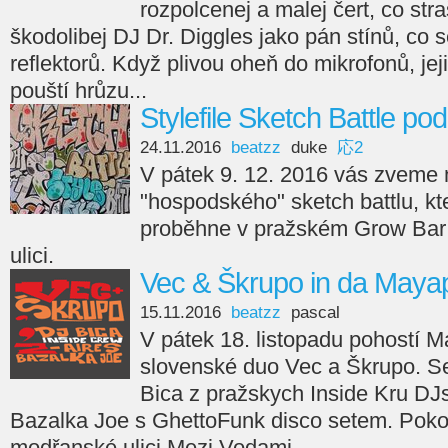
rozpolcenej a malej čert, co stra
škodolibej DJ Dr. Diggles jako pán stínů, co s
reflektorů. Když plivou oheň do mikrofonů, je
pouští hrůzu...
Stylefile Sketch Battle po
24.11.2016
beatzz
duke
応2
V pátek 9. 12. 2016 vás zveme 
"hospodského" sketch battlu, kte
proběhne v pražském Grow Bar
ulici.
Vec & Škrupo in da Mayap
15.11.2016
beatzz
pascal
V pátek 18. listopadu pohostí 
slovenské duo Vec a Škrupo. S
Bica z pražskych Inside Kru DJ
Bazalka Joe s GhettoFunk disco setem. Poko
modřanské ulici Mezi Vodami.