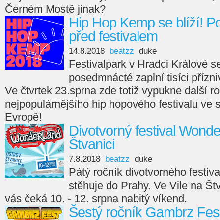
Černém Mostě jinak?
Hip Hop Kemp se blíží! P
před festivalem
14.8.2018
beatzz
duke
Festivalpark v Hradci Králové se 
posedmnácté zaplní tisíci přízni
Ve čtvrtek 23.sprna zde totiž vypukne další 
nejpopulárnějšího hip hopového festivalu ve 
Evropě!
Divotvorný festival Wonde
Štvanici
7.8.2018
beatzz
duke
Pátý ročník divotvorného festi
stěhuje do Prahy. Ve Vile na Štv
vás čeká 10. - 12. srpna nabitý víkend.
Šestý ročník Gambrz Fest