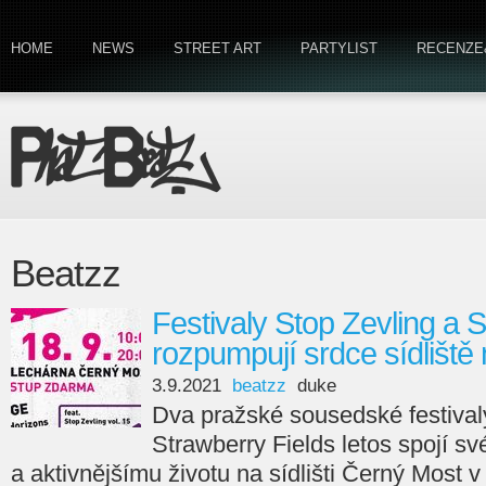
HOME
NEWS
STREET ART
PARTYLIST
RECENZE
Beatzz
Festivaly Stop Zevling a 
rozpumpují srdce sídlišt
3.9.2021
beatzz
duke
Dva pražské sousedské festival
Strawberry Fields letos spojí sv
a aktivnějšímu životu na sídlišti Černý Most v