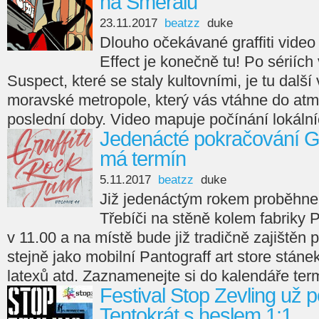
na Šmeralu
23.11.2017
beatzz
duke
Dlouho očekávané graffiti vide
Effect je konečně tu! Po sériích
Suspect, které se staly kultovními, je tu dalš
moravské metropole, který vás vtáhne do atmos
poslední doby. Video mapuje počínání lokálníc
Jedenácté pokračování Gr
má termín
5.11.2017
beatzz
duke
Již jedenáctým rokem proběhne 
Třebíči na stěně kolem fabriky
v 11.00 a na místě bude již tradičně zajištěn p
stejně jako mobilní Pantograff art store stáne
latexů atd. Zaznamenejte si do kalendáře term
Festival Stop Zevling už p
Tentokrát s heslem 1:1