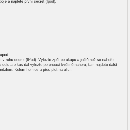
oje a najdete první secret (Ipod).
 apod.
ti v rohu secret (IPod). Vylezte zpět po okapu a ještě než se nahoře
 dolu a o kus dál vylezte po pnoucí květině nahoru, tam najdete další
ndalem. Kolem homies a přes plot na ulici.