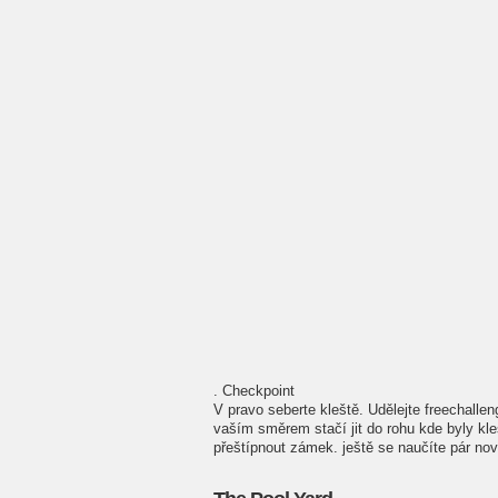
. Checkpoint
V pravo seberte kleště. Udělejte freechall
vaším směrem stačí jit do rohu kde byly kl
přeštípnout zámek. ještě se naučíte pár nový