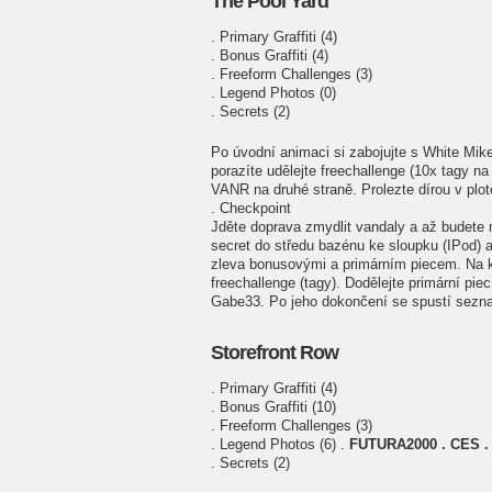
The Pool Yard
. Primary Graffiti (4)
. Bonus Graffiti (4)
. Freeform Challenges (3)
. Legend Photos (0)
. Secrets (2)
Po úvodní animaci si zabojujte s White Mike
porazíte udělejte freechallenge (10x tagy n
VANR na druhé straně. Prolezte dírou v plo
. Checkpoint
Jděte doprava zmydlit vandaly a až budete m
secret do středu bazénu ke sloupku (IPod) a
zleva bonusovými a primárním piecem. Na ka
freechallenge (tagy). Dodělejte primární pi
Gabe33. Po jeho dokončení se spustí sezn
Storefront Row
. Primary Graffiti (4)
. Bonus Graffiti (10)
. Freeform Challenges (3)
. Legend Photos (6) .
FUTURA2000 . CES .
. Secrets (2)