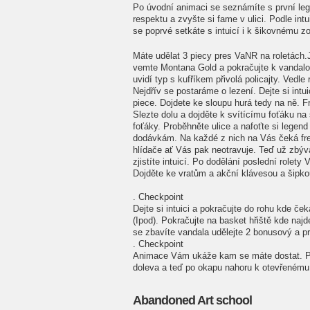
Po úvodní animaci se seznámíte s první lege
respektu a zvyšte si fame v ulici. Podle in
se poprvé setkáte s intuicí i k šikovnému 
Máte udělat 3 piecy pres VaNR na roletách
vemte Montana Gold a pokračujte k vandalovi
uvidí typ s kufříkem přivolá policajty. Vedle
Nejdřív se postaráme o lezení. Dejte si int
piece. Dojdete ke sloupu hurá tedy na ně. 
Slezte dolu a dojděte k svítícímu foťáku na 
foťáky. Proběhněte ulice a nafoťte si leg
dodávkám. Na každé z nich na Vás čeká free
hlídače ať Vás pak neotravuje. Teď už zbývaj
zjistíte intuicí. Po dodělání poslední rolet
Dojděte ke vratům a akční klávesou a šipkou
. Checkpoint
Dejte si intuici a pokračujte do rohu kde če
(Ipod). Pokračujte na basket hřiště kde naj
se zbavíte vandala udělejte 2 bonusový a pr
. Checkpoint
Animace Vám ukáže kam se máte dostat. Po 
doleva a teď po okapu nahoru k otevřenému
Abandoned Art school