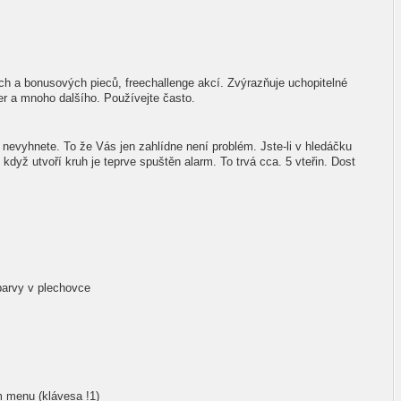
h a bonusových pieců, freechallenge akcí. Zvýrazňuje uchopitelné
er a mnoho dalšího. Používejte často.
nevyhnete. To že Vás jen zahlídne není problém. Jste-li v hledáčku
 když utvoří kruh je teprve spuštěn alarm. To trvá cca. 5 vteřin. Dost
barvy v plechovce
m menu (klávesa !1)