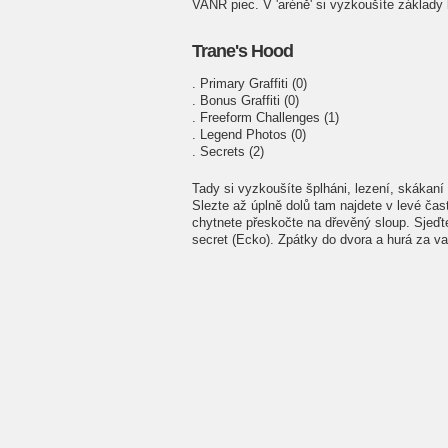
VANR piec. V 'aréně' si vyzkoušíte základy b
Trane's Hood
. Primary Graffiti (0)
. Bonus Graffiti (0)
. Freeform Challenges (1)
. Legend Photos (0)
. Secrets (2)
Tady si vyzkoušíte šplháni, lezení, skákaní
Slezte až úplně dolů tam najdete v levé čas
chytnete přeskočte na dřevěný sloup. Sjeďte
secret (Ecko). Zpátky do dvora a hurá za va