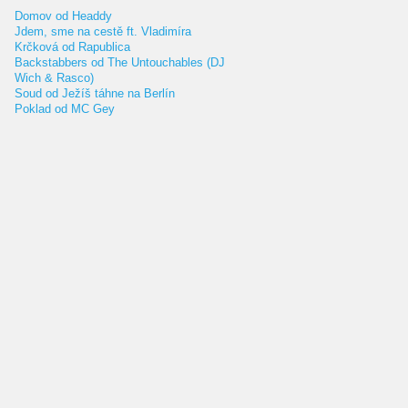
Domov od Headdy
Jdem, sme na cestě ft. Vladimíra
Krčková od Rapublica
Backstabbers od The Untouchables (DJ
Wich & Rasco)
Soud od Ježíš táhne na Berlín
Poklad od MC Gey