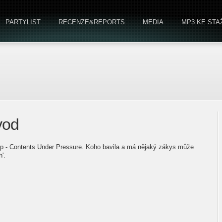
PARTYLIST
RECENZE&REPORTS
MEDIA
MP3 KE STA
vod
p - Contents Under Pressure. Koho bavila a má nějaký zákys může
h'.