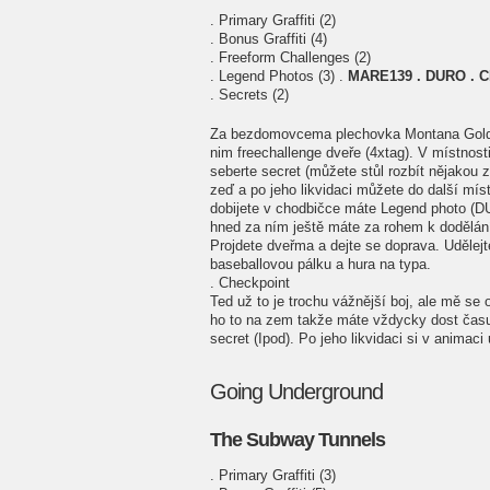
. Primary Graffiti (2)
. Bonus Graffiti (4)
. Freeform Challenges (2)
. Legend Photos (3) .
MARE139 . DURO . 
. Secrets (2)
Za bezdomovcema plechovka Montana Gold.
nim freechallenge dveře (4xtag). V místnost
seberte secret (můžete stůl rozbít nějakou z
zeď a po jeho likvidaci můžete do další mís
dobijete v chodbičce máte Legend photo (DU
hned za ním ještě máte za rohem k dodělání
Projdete dveřma a dejte se doprava. Udělejt
baseballovou pálku a hura na typa.
. Checkpoint
Ted už to je trochu vážnější boj, ale mě se 
ho to na zem takže máte vždycky dost času 
secret (Ipod). Po jeho likvidaci si v animaci
Going Underground
The Subway Tunnels
. Primary Graffiti (3)