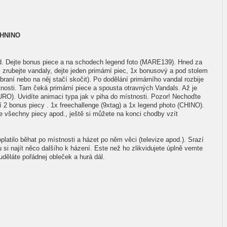
CHNINO
 Dejte bonus piece a na schodech legend foto (MARE139). Hned za
i zrubejte vandaly, dejte jeden primární piec, 1x bonusový a pod stolem
braní nebo na něj stačí skočit). Po dodělání primárního vandal rozbije
tnosti. Tam čeká primární piece a spousta otravných Vandals. Až je
RO). Uvidíte animaci typa jak v piha do místnosti. Pozor! Nechoďte
 2 bonus piecy . 1x freechallenge (9xtag) a 1x legend photo (CHINO).
e všechny piecy apod., ještě si můžete na konci chodby vzít
oplatilo běhat po místnosti a házet po něm věci (televize apod.). Srazí
si najít něco dalšího k házení. Este než ho zlikvidujete úplně vemte
 uděláte pořádnej obleček a hurá dál.