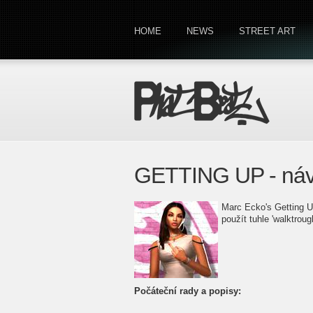
HOME
NEWS
STREET ART
GETTING UP - ná
Marc Ecko's Getting U
použít tuhle 'walktroug
Počáteční rady a popisy: