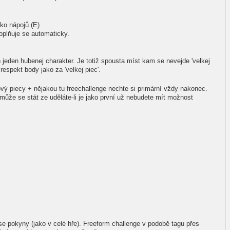
ko nápojů (E)
oplňuje se automaticky.
 jeden hubenej charakter. Je totiž spousta míst kam se nevejde 'velkej
respekt body jako za 'velkej piec'.
ý piecy + nějakou tu freechallenge nechte si primární vždy nakonec.
 může se stát ze uděláte-li je jako první už nebudete mít možnost
se pokyny (jako v celé hře). Freeform challenge v podobě tagu přes