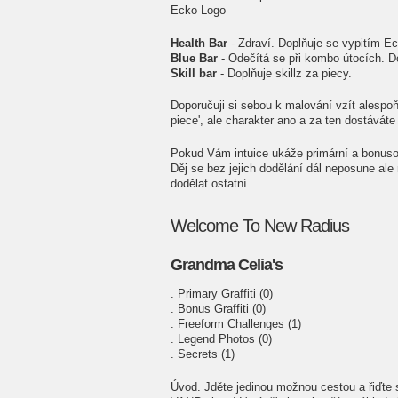
Ecko Logo
Health Bar
- Zdraví. Doplňuje se vypitím Ec
Blue Bar
- Odečítá se při kombo útocích. D
Skill bar
- Doplňuje skillz za piecy.
Doporučuji si sebou k malování vzít alespoň
piece', ale charakter ano a za ten dostáváte 
Pokud Vám intuice ukáže primární a bonusov
Děj se bez jejich dodělání dál neposune ale
dodělat ostatní.
Welcome To New Radius
Grandma Celia's
. Primary Graffiti (0)
. Bonus Graffiti (0)
. Freeform Challenges (1)
. Legend Photos (0)
. Secrets (1)
Úvod. Jděte jedinou možnou cestou a řiďte 