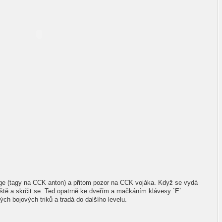
enge (tagy na CCK anton) a přitom pozor na CCK vojáka. Když se vydá
eště a skrčit se. Ted opatrně ke dveřím a mačkáním klávesy `E`
ch bojových triků a tradá do dalšího levelu.