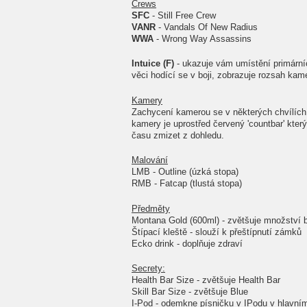
Crews
SFC
- Still Free Crew
VANR
- Vandals Of New Radius
WWA
- Wrong Way Assassins
Intuice (F)
- ukazuje vám umístění primárníc
věci hodící se v boji, zobrazuje rozsah kam
Kamery
Zachycení kamerou se v některých chvílích 
kamery je uprostřed červený 'countbar' který
času zmizet z dohledu.
Malování
LMB - Outline (úzká stopa)
RMB - Fatcap (tlustá stopa)
Předměty
Montana Gold (600ml) - zvětšuje množství 
Štípací kleště - slouží k přeštípnutí zámků
Ecko drink - doplňuje zdraví
Secrety:
Health Bar Size - zvětšuje Health Bar
Skill Bar Size - zvětšuje Blue
I-Pod - odemkne písničku v IPodu v hlavní