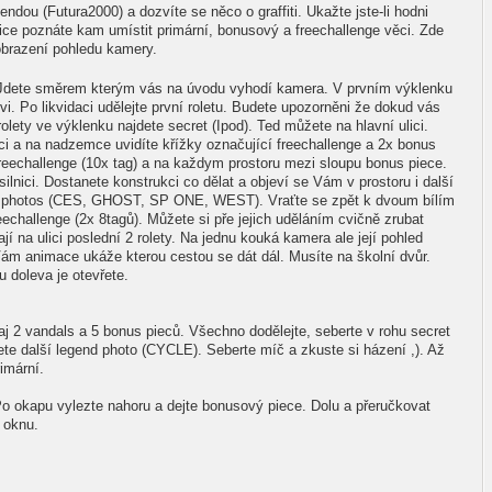
ndou (Futura2000) a dozvíte se něco o graffiti. Ukažte jste-li hodni
tuice poznáte kam umístit primární, bonusový a freechallenge věci. Zde
zobrazení pohledu kamery.
.Jdete směrem kterým vás na úvodu vyhodí kamera. V prvním výklenku
. Po likvidaci udělejte první roletu. Budete upozorněni že dokud vás
 rolety ve výklenku najdete secret (Ipod). Ted můžete na hlavní ulici.
uici a na nadzemce uvidíte křížky označující freechallenge a 2x bonus
Freechallenge (10x tag) a na každym prostoru mezi sloupu bonus piece.
silnici. Dostanete konstrukci co dělat a objeví se Vám v prostoru i další
end photos (CES, GHOST, SP ONE, WEST). Vraťte se zpět k dvoum bílím
challenge (2x 8tagů). Můžete si pře jejich uděláním cvičně zrubat
í na ulici poslední 2 rolety. Na jednu kouká kamera ale její pohled
y Vám animace ukáže kterou cestou se dát dál. Musíte na školní dvůr.
 doleva je otevřete.
kaj 2 vandals a 5 bonus pieců. Všechno dodělejte, seberte v rohu secret
dete další legend photo (CYCLE). Seberte míč a zkuste si házení ,). Až
imární.
okapu vylezte nahoru a dejte bonusový piece. Dolu a přeručkovat
 oknu.