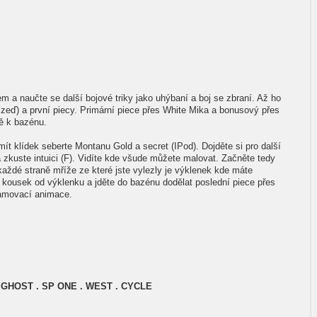
m a naučte se další bojové triky jako uhýbaní a boj se zbraní. Až ho
a zeď) a první piecy. Primární piece přes White Mika a bonusový přes
tě k bazénu.
ít klídek seberte Montanu Gold a secret (IPod). Dojděte si pro další
 zkuste intuici (F). Vidíte kde všude můžete malovat. Začněte tedy
ždé straně mříže ze které jste vylezly je výklenek kde máte
ec kousek od výklenku a jděte do bazénu dodělat poslední piece přes
amovací animace.
 GHOST . SP ONE . WEST . CYCLE