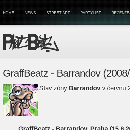
HOME
NEWS
STREET ART
PARTYLIST
RECENZE
GraffBeatz - Barrandov (2008
Stav zóny
Barrandov
v červnu 
GraffBeatz - Barrandov, Praha (15.6.2