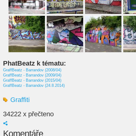
PhatBeatz k tématu:
GraffBeatz - Barrandov (2008/04)
GraffBeatz - Barrandov (2009/04)
GraffBeatz - Barrandov (2015/04)
GraffBeatz - Barrandov (24.8.2014)
Graffiti
34222 x přečteno
Komentáře